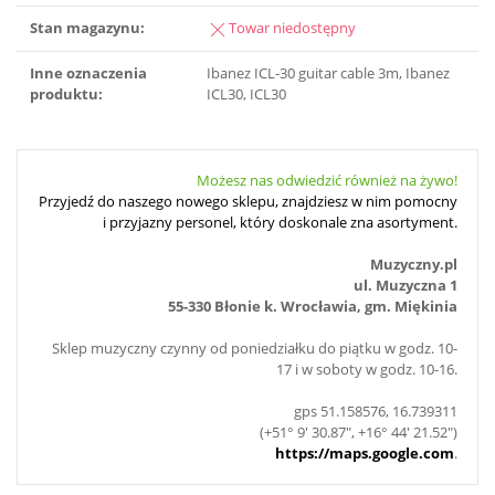
Stan magazynu:
Towar niedostępny
Inne oznaczenia
Ibanez ICL-30 guitar cable 3m, Ibanez
produktu:
ICL30, ICL30
Możesz nas odwiedzić również na żywo!
Przyjedź do naszego nowego sklepu, znajdziesz w nim pomocny
i przyjazny personel, który doskonale zna asortyment.
Muzyczny.pl
ul. Muzyczna 1
55-330 Błonie k. Wrocławia, gm. Miękinia
Sklep muzyczny czynny od poniedziałku do piątku w godz. 10-
17 i w soboty w godz. 10-16.
gps 51.158576, 16.739311
(+51° 9' 30.87", +16° 44' 21.52")
https://maps.google.com
.