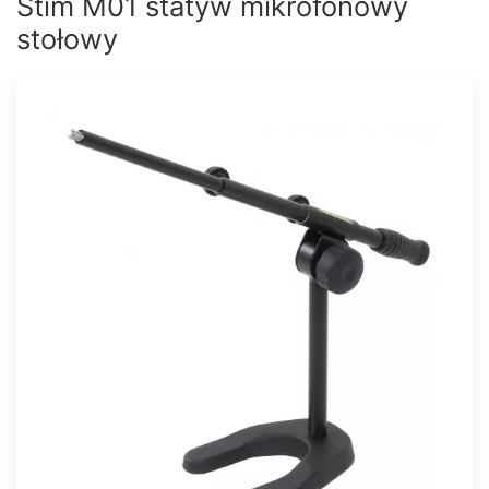
Stim M01 statyw mikrofonowy
stołowy