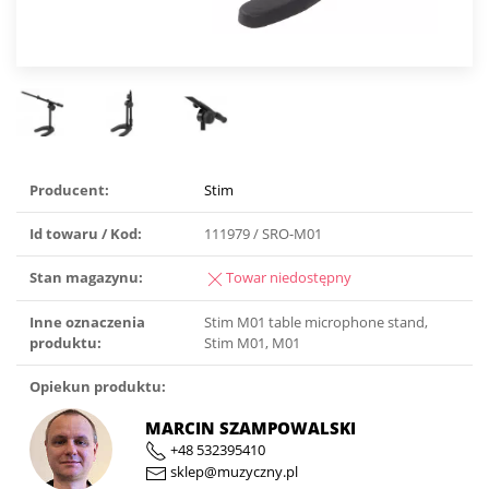
Producent:
Stim
Id towaru / Kod:
111979 / SRO-M01
Stan magazynu:
Towar niedostępny
Inne oznaczenia
Stim M01 table microphone stand,
produktu:
Stim M01, M01
Opiekun produktu:
MARCIN SZAMPOWALSKI
+48 532395410
sklep@muzyczny.pl