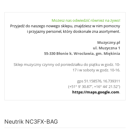
Możesz nas odwiedzić również na żywo!
Przyjedź do naszego nowego sklepu, znajdziesz w nim pomocny
i przyjazny personel, który doskonale zna asortyment.
Muzyczny.pl
ul. Muzyczna 1
55-330 Błonie k. Wrocławia, gm. Miękinia
Sklep muzyczny czynny od poniedziałku do piątku w godz. 10-
17 i w soboty w godz. 10-16.
gps 51.158576, 16.739311
(+51° 9' 30.87", +16° 44' 21.52")
https://maps.google.com
.
Neutrik NC3FX-BAG