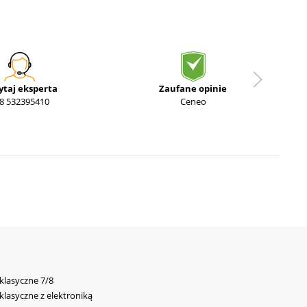
ytaj eksperta
Zaufane opinie
8 532395410
Ceneo
 klasyczne 7/8
 klasyczne z elektroniką