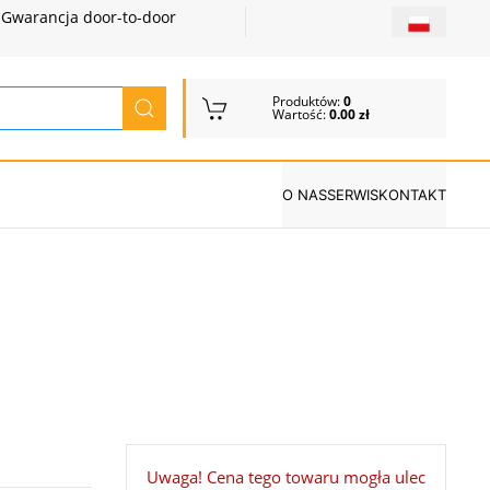
Gwarancja door-to-door
Produktów:
0
Wartość:
0.00 zł
O NAS
SERWIS
KONTAKT
Uwaga! Cena tego towaru mogła ulec