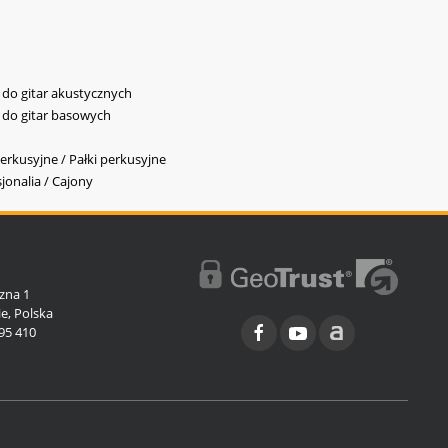
y do gitar akustycznych
y do gitar basowych
erkusyjne / Pałki perkusyjne
jonalia / Cajony
l
zna 1
e, Polska
95 410