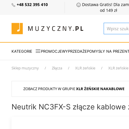
+48 532 395 410
Dostawa Gratis! Dla za
od 149 zł
KATEGORIE
PROMOCJE
WYPRZEDAŻE
POMYSŁY NA PREZEN
Sklep muzyczny
Złącza
XLR żeńskie
XLR żeński
ZOBACZ PRODUKTY W GRUPIE
XLR ŻEŃSKIE NAKABLOWE
Neutrik NC3FX-S złącze kablowe 