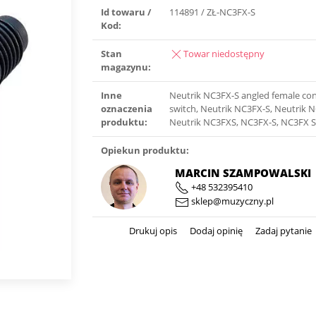
Id towaru /
114891 / ZŁ-NC3FX-S
Kod:
Stan
Towar niedostępny
magazynu:
Inne
Neutrik NC3FX-S angled female co
oznaczenia
switch, Neutrik NC3FX-S, Neutrik N
produktu:
Neutrik NC3FXS, NC3FX-S, NC3FX 
Opiekun produktu:
MARCIN SZAMPOWALSKI
+48 532395410
sklep@muzyczny.pl
Drukuj opis
Dodaj opinię
Zadaj pytanie