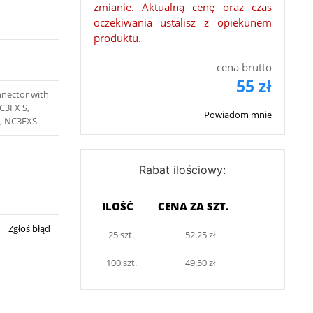
zmianie. Aktualną cenę oraz czas
oczekiwania ustalisz z opiekunem
produktu.
cena brutto
55 zł
nnector with
C3FX S,
Powiadom mnie
S, NC3FXS
Rabat ilościowy:
ILOŚĆ
CENA ZA SZT.
Zgłoś błąd
25 szt.
52.25 zł
100 szt.
49.50 zł