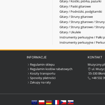
Gitary / Kostki, piórka, pazurki
Gitary / Paski gitarowe
Gitary / Podnóżki, podgitarniki
Gitary / Struny gitarowe
Gitary / Struny gitarowe / Strun
Gitary / Struny gitarowe / Strun
Gitary / Ukulele
Instrumenty perkusyjne / Pałki p
Instrumenty perkusyjne / Perkus
INFORMACJE
KONTAKT
Regulamin sklepu
Muzyczny.p
Regulamin kodów rabatowych
ul. Muzyc
Koszty transportu
55-330 Błoni
Sposoby płatności
+48 532 3
Zakupy na raty