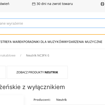
mówień
30 dni na zwrot towaru
T
STREFA MAREK
PORADNIKI DLA MUZYKÓW
WYDARZENIA MUZYCZNE
e nakablowe
Neutrik NC3FX-S
ZOBACZ PRODUKTY
NEUTRIK
żeńskie z wyłącznikiem
Producent:
Neutrik