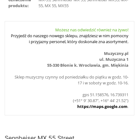
produktu:
55, MX 55, MX55
Możesz nas odwiedzić również na żywo!
Przyjedź do naszego nowego sklepu, znajdziesz w nim pomocny
i przyjazny personel, który doskonale zna asortyment.
Muzyczny.pl
ul. Muzyczna 1
55-330 Błonie k. Wrocławia, gm. Miękinia
Sklep muzyczny czynny od poniedziałku do piątku w godz. 10-
17 i w soboty w godz. 10-16.
gps 51.158576, 16.739311
(+51° 9' 30.87", +16° 44' 21.52")
https://maps.google.com
.
Sennheiser MX 55 Street