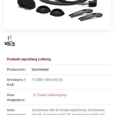
Produkt wycofany z oferty.
Producent:
Sennheiser
Id towaru /
117389 / SEN-MX-55
Kod:
Stan
Towar niedostępny
magazynu:
Inne
Sennheiser MX 55 Street earphones, Sennheiser
oznaczenia
MX-55, Sennheiser MX 55, Sennheiser MX55, MX-