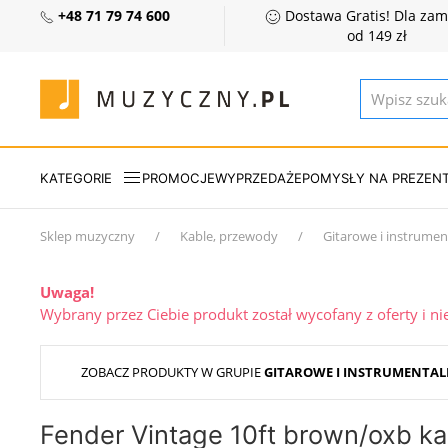
+48 71 79 74 600
Dostawa Gratis! Dla za
od 149 zł
KATEGORIE
PROMOCJE
WYPRZEDAŻE
POMYSŁY NA PREZEN
Sklep muzyczny
Kable, przewody
Gitarowe i instrumen
Uwaga!
Wybrany przez Ciebie produkt został wycofany z oferty i n
ZOBACZ PRODUKTY W GRUPIE
GITAROWE I INSTRUMENTAL
Fender Vintage 10ft brown/oxb k