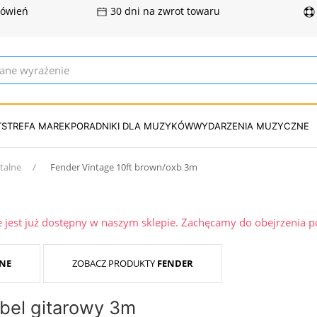
mówień
30 dni na zwrot towaru
T
STREFA MAREK
PORADNIKI DLA MUZYKÓW
WYDARZENIA MUZYCZNE
talne
Fender Vintage 10ft brown/oxb 3m
ie jest już dostępny w naszym sklepie. Zachęcamy do obejrzenia 
NE
ZOBACZ PRODUKTY
FENDER
abel gitarowy 3m