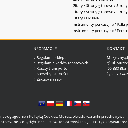
Gitary / Struny gitarowe / Strun
Gitary / Struny gitarowe / Strun
Gitary / Ukulele
Instrumenty perkusyjne / Pałki p
Instrumenty perkusyjne / Perkus
INFORMACJE
KONTAKT
Regulamin sklepu
Muzyczny.p
Regulamin kodów rabatowych
ul. Muzyc
Koszty transportu
55-330 Błoni
Sposoby płatności
71 79 74 
Zakupy na raty
cji usług zgodnie z Polityką Cookies. Możesz określić warunki przechowywan
strzeżone. Copyright 1999 - 2024 - M.Ostrowski Sp. J. |
Polityka prywatnośc