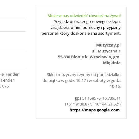
Możesz nas odwiedzić również na żywo!
Przyjedź do naszego nowego sklepu,
znajdziesz w nim pomocny i przyjazny
personel, który doskonale zna asortyment.
Muzyczny.pl
ul. Muzyczna 1
55-330 Błonie k. Wrocławia, gm.
Miękinia
le, Fender
Sklep muzyczny czynny od poniedziałku
, Fender
do piątku w godz. 10-17 i w soboty w godz.
0 075,
10-16.
gps 51.158576, 16.739311
(+51° 9' 30.87", +16° 44' 21.52")
https://maps.google.com
.