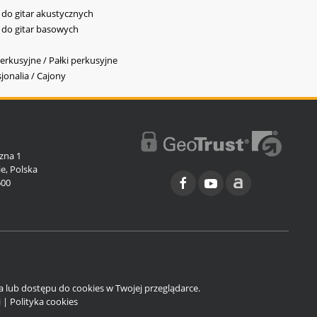
y do gitar akustycznych
y do gitar basowych
erkusyjne / Pałki perkusyjne
jonalia / Cajony
l
zna 1
e, Polska
600
ia lub dostępu do cookies w Twojej przeglądarce.
i
|
Polityka cookies