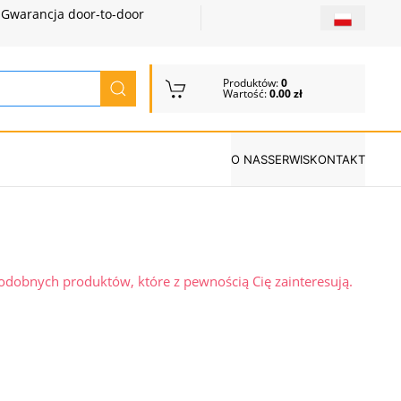
Gwarancja door-to-door
Produktów:
0
Wartość:
0.00 zł
O NAS
SERWIS
KONTAKT
podobnych produktów, które z pewnością Cię zainteresują.