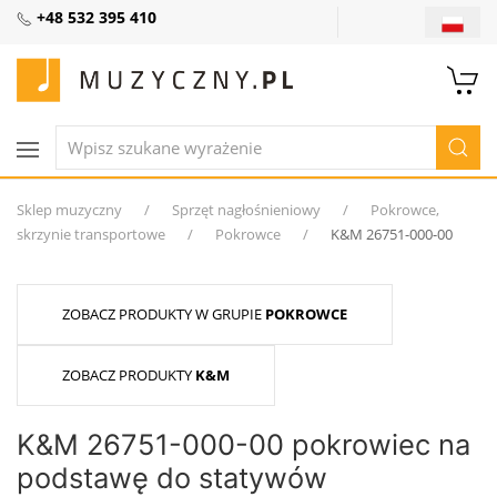
+48 532 395 410
Sklep muzyczny
Sprzęt nagłośnieniowy
Pokrowce,
skrzynie transportowe
Pokrowce
K&M 26751-000-00
ZOBACZ PRODUKTY W GRUPIE
POKROWCE
ZOBACZ PRODUKTY
K&M
K&M 26751-000-00 pokrowiec na
podstawę do statywów