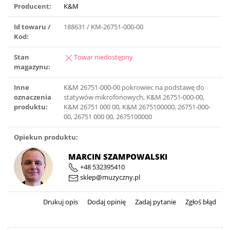
Producent:
K&M
Id towaru /
188631 / KM-26751-000-00
Kod:
Stan
Towar niedostępny
magazynu:
Inne
K&M 26751-000-00 pokrowiec na podstawę do
oznaczenia
statywów mikrofonowych, K&M 26751-000-00,
produktu:
K&M 26751 000 00, K&M 2675100000, 26751-000-
00, 26751 000 00, 2675100000
Opiekun produktu:
MARCIN SZAMPOWALSKI
+48 532395410
sklep@muzyczny.pl
Drukuj opis
Dodaj opinię
Zadaj pytanie
Zgłoś błąd