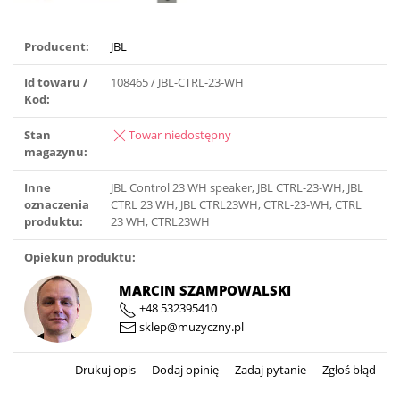
Producent:
JBL
Id towaru /
108465 / JBL-CTRL-23-WH
Kod:
Stan
Towar niedostępny
magazynu:
Inne
JBL Control 23 WH speaker, JBL CTRL-23-WH, JBL
oznaczenia
CTRL 23 WH, JBL CTRL23WH, CTRL-23-WH, CTRL
produktu:
23 WH, CTRL23WH
Opiekun produktu:
MARCIN SZAMPOWALSKI
+48 532395410
sklep@muzyczny.pl
Drukuj opis
Dodaj opinię
Zadaj pytanie
Zgłoś błąd