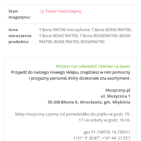
Stan
Towar niedostępny
magazynu:
Inne
T.Bone RM700 microphone, T.Bone BONE-RM700,
oznaczenia
T.Bone BONE RM700, T.Bone BONERM700, BONE-
produktu:
RM700, BONE RM700, BONERM700
Możesz nas odwiedzić również na żywo!
Przyjedź do naszego nowego sklepu, znajdziesz w nim pomocny
i przyjazny personel, który doskonale zna asortyment.
Muzyczny.pl
ul. Muzyczna 1
55-330 Błonie k. Wrocławia, gm. Miękinia
Sklep muzyczny czynny od poniedziałku do piątku w godz. 10-
17 i w soboty w godz. 10-16.
gps 51.158576, 16.739311
(+51° 9' 30.87", +16° 44' 21.52")