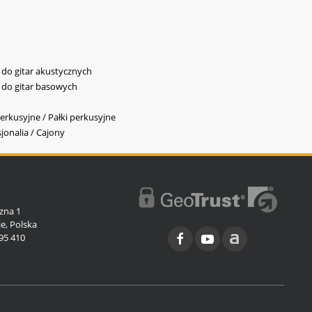
y do gitar akustycznych
y do gitar basowych
erkusyjne / Pałki perkusyjne
jonalia / Cajony
l
zna 1
e, Polska
95 410