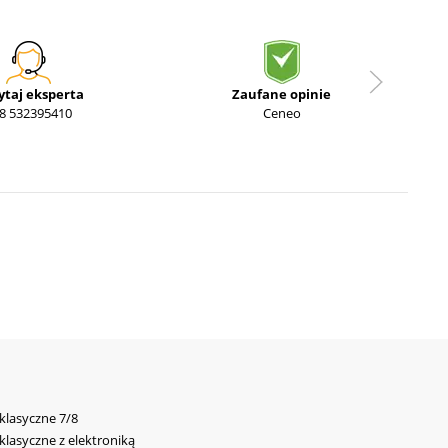
ytaj eksperta
Zaufane opinie
8 532395410
Ceneo
 klasyczne 7/8
 klasyczne z elektroniką