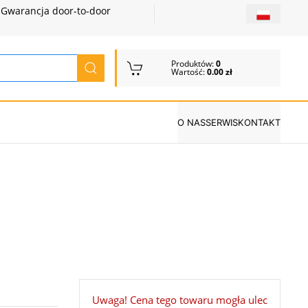
Gwarancja door-to-door
Produktów:
0
Wartość:
0.00 zł
O NAS
SERWIS
KONTAKT
Uwaga! Cena tego towaru mogła ulec