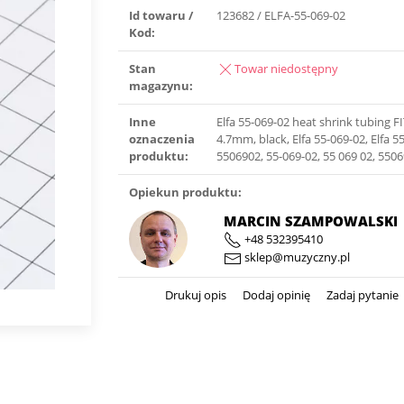
Id towaru /
123682 / ELFA-55-069-02
Kod:
Stan
Towar niedostępny
magazynu:
Inne
Elfa 55-069-02 heat shrink tubing FI
oznaczenia
4.7mm, black, Elfa 55-069-02, Elfa 55
produktu:
5506902, 55-069-02, 55 069 02, 550
Opiekun produktu:
MARCIN SZAMPOWALSKI
+48 532395410
sklep@muzyczny.pl
Drukuj opis
Dodaj opinię
Zadaj pytanie