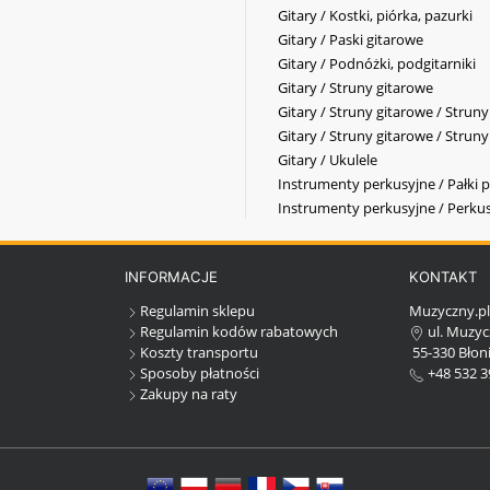
Gitary / Kostki, piórka, pazurki
Gitary / Paski gitarowe
Gitary / Podnóżki, podgitarniki
Gitary / Struny gitarowe
Gitary / Struny gitarowe / Strun
Gitary / Struny gitarowe / Strun
Gitary / Ukulele
Instrumenty perkusyjne / Pałki p
Instrumenty perkusyjne / Perkus
INFORMACJE
KONTAKT
Regulamin sklepu
Muzyczny.p
Regulamin kodów rabatowych
ul. Muzyc
Koszty transportu
55-330 Błoni
Sposoby płatności
+48 532 3
Zakupy na raty