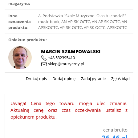
magazynu:
Inne
A. Podstawka ″Skale Muzyczne- O co tu chodzi?″
oznaczenia
music book, AN AP-SK-OCTC, AN AP SK OCTC, AN
produktu:
APSKOCTC, AP-SK-OCTC, AP SK OCTC, APSKOCTC
Opiekun produktu:
MARCIN SZAMPOWALSKI
+48 532395410
sklep@muzyczny.pl
Drukuj opis
Dodaj opinię
Zadaj pytanie
Zgłoś błąd
Uwaga! Cena tego towaru mogła ulec zmianie.
Aktualną cenę oraz czas oczekiwania ustalisz z
opiekunem produktu.
cena brutto