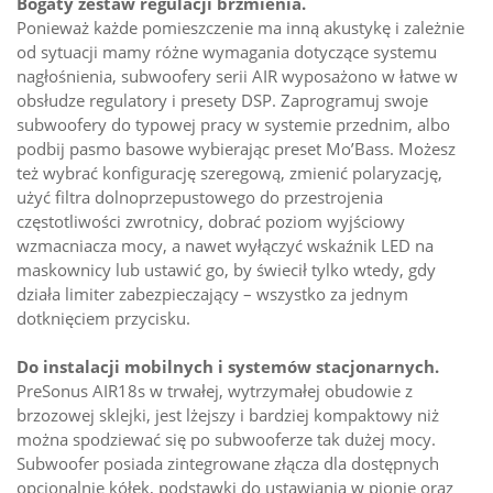
Bogaty zestaw regulacji brzmienia.
Ponieważ każde pomieszczenie ma inną akustykę i zależnie
od sytuacji mamy różne wymagania dotyczące systemu
nagłośnienia, subwoofery serii AIR wyposażono w łatwe w
obsłudze regulatory i presety DSP. Zaprogramuj swoje
subwoofery do typowej pracy w systemie przednim, albo
podbij pasmo basowe wybierając preset Mo’Bass. Możesz
też wybrać konfigurację szeregową, zmienić polaryzację,
użyć filtra dolnoprzepustowego do przestrojenia
częstotliwości zwrotnicy, dobrać poziom wyjściowy
wzmacniacza mocy, a nawet wyłączyć wskaźnik LED na
maskownicy lub ustawić go, by świecił tylko wtedy, gdy
działa limiter zabezpieczający – wszystko za jednym
dotknięciem przycisku.
Do instalacji mobilnych i systemów stacjonarnych.
PreSonus AIR18s w trwałej, wytrzymałej obudowie z
brzozowej sklejki, jest lżejszy i bardziej kompaktowy niż
można spodziewać się po subwooferze tak dużej mocy.
Subwoofer posiada zintegrowane złącza dla dostępnych
opcjonalnie kółek, podstawki do ustawiania w pionie oraz