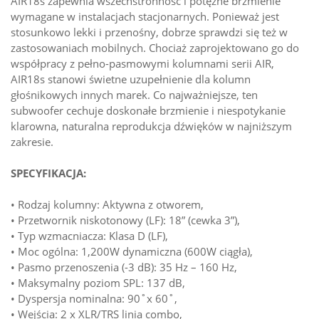
AIR18s zapewnia wszechstronność i potężne brzmienie
wymagane w instalacjach stacjonarnych. Ponieważ jest
stosunkowo lekki i przenośny, dobrze sprawdzi się też w
zastosowaniach mobilnych. Chociaż zaprojektowano go do
współpracy z pełno-pasmowymi kolumnami serii AIR,
AIR18s stanowi świetne uzupełnienie dla kolumn
głośnikowych innych marek. Co najważniejsze, ten
subwoofer cechuje doskonałe brzmienie i niespotykanie
klarowna, naturalna reprodukcja dźwięków w najniższym
zakresie.
SPECYFIKACJA:
• Rodzaj kolumny: Aktywna z otworem,
• Przetwornik niskotonowy (LF): 18” (cewka 3”),
• Typ wzmacniacza: Klasa D (LF),
• Moc ogólna: 1,200W dynamiczna (600W ciągła),
• Pasmo przenoszenia (-3 dB): 35 Hz – 160 Hz,
• Maksymalny poziom SPL: 137 dB,
• Dyspersja nominalna: 90˚x 60˚,
• Wejścia: 2 x XLR/TRS linia combo,