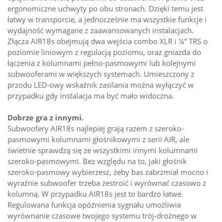
ergonomiczne uchwyty po obu stronach. Dzięki temu jest
łatwy w transporcie, a jednocześnie ma wszystkie funkcje i
wydajność wymagane z zaawansowanych instalacjach.
Złącza AIR18s obejmują dwa wejścia combo XLR i ¼” TRS o
poziomie liniowym z regulacją poziomu, oraz gniazda do
łączenia z kolumnami pełno-pasmowymi lub kolejnymi
subwooferami w większych systemach. Umieszczony z
przodu LED-owy wskaźnik zasilania można wyłączyć w
przypadku gdy instalacja ma być mało widoczna.
Dobrze gra z innymi.
Subwoofery AIR18s najlepiej grają razem z szeroko-
pasmowymi kolumnami głośnikowymi z serii AIR, ale
świetnie sprawdzą się ze wszystkimi innymi kolumnami
szeroko-pasmowymi. Bez względu na to, jaki głośnik
szeroko-pasmowy wybierzesz, żeby bas zabrzmiał mocno i
wyraźnie subwoofer trzeba zestroić i wyrównać czasowo z
kolumną. W przypadku AIR18s jest to bardzo łatwe.
Regulowana funkcja opóźnienia sygnału umożliwia
wyrównanie czasowe twojego systemu trój-drożnego w