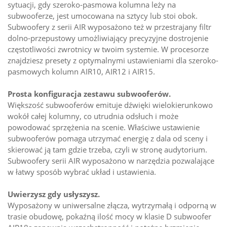
sytuacji, gdy szeroko-pasmowa kolumna leży na
subwooferze, jest umocowana na sztycy lub stoi obok.
Subwoofery z serii AIR wyposażono też w przestrajany filtr
dolno-przepustowy umożliwiający precyzyjne dostrojenie
częstotliwości zwrotnicy w twoim systemie. W procesorze
znajdziesz presety z optymalnymi ustawieniami dla szeroko-
pasmowych kolumn AIR10, AIR12 i AIR15.
Prosta konfiguracja zestawu subwooferów.
Większość subwooferów emituje dźwięki wielokierunkowo
wokół całej kolumny, co utrudnia odsłuch i może
powodować sprzężenia na scenie. Właściwe ustawienie
subwooferów pomaga utrzymać energię z dala od sceny i
skierować ją tam gdzie trzeba, czyli w stronę audytorium.
Subwoofery serii AIR wyposażono w narzędzia pozwalające
w łatwy sposób wybrać układ i ustawienia.
Uwierzysz gdy usłyszysz.
Wyposażony w uniwersalne złącza, wytrzymałą i odporną w
trasie obudowę, pokaźną ilość mocy w klasie D subwoofer