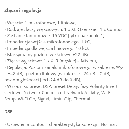
Złącza i regulacja
• Wejścia: 1 mikrofonowe, 1 liniowe,
• Rodzaje złączy wejściowych: 1 x XLR [żeńskie], 1 x Combo,
• Zasilanie fantomowie: 15 VDC [tylko na kanale 1],
• Impedancja wejścia mikrofonowego: 1 kΩ,
• Impedancja dla wejścia liniowego: 10 kΩ,
• Maksymalny poziom wejściowy: +22 dBu,
• Złącze wyjściowe: 1 x XLR [męskie] – Mix out,
• Regulacja: Poziom kanału mikrofonowego [w zakresie: Wył
– +48 dB], poziom liniowy [w zakresie: -24 dB – 0 dB],
poziom głośności [ od -24 dB do 0 dB],
• Wskaźniki: preset DSP, preset Delay, fazy Polarity Invert ,
sieciowe: Network Connected i Network Activity, Wi-Fi
Setup, Wi-Fi On, Signal, Limit, Clip, Thermal.
DSP
• Ustawienia Contour [charakterystyka korekcji]: Normal,