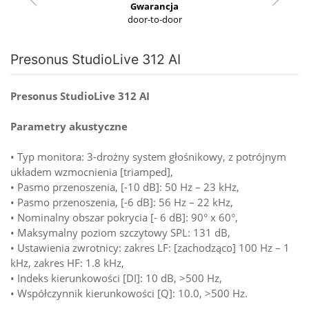
Gwarancja
door-to-door
Presonus StudioLive 312 AI
Presonus StudioLive 312 AI
Parametry akustyczne
• Typ monitora: 3-drożny system głośnikowy, z potrójnym
układem wzmocnienia [triamped],
• Pasmo przenoszenia, [-10 dB]: 50 Hz – 23 kHz,
• Pasmo przenoszenia, [-6 dB]: 56 Hz – 22 kHz,
• Nominalny obszar pokrycia [- 6 dB]: 90° x 60°,
• Maksymalny poziom szczytowy SPL: 131 dB,
• Ustawienia zwrotnicy: zakres LF: [zachodząco] 100 Hz – 1
kHz, zakres HF: 1.8 kHz,
• Indeks kierunkowości [DI]: 10 dB, >500 Hz,
• Współczynnik kierunkowości [Q]: 10.0, >500 Hz.