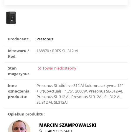
Producent:
Presonus
Id towaru /
188870 / PRES-SL-312-AI
Kod:
Stan
Towar niedostępny
magazynu:
Inne
Presonus StudioLive 312 AI kolumna aktywna 12″
oznaczenia
+ 8″(CoActual) + 1.75″, 2000W, Presonus SL-312-AI,
produktu:
Presonus SL 312 AI, Presonus SL312AI, SL-312-AI,
SL 312 AI, SL312AI
Opiekun produktu:
MARCIN SZAMPOWALSKI
+48 532395410