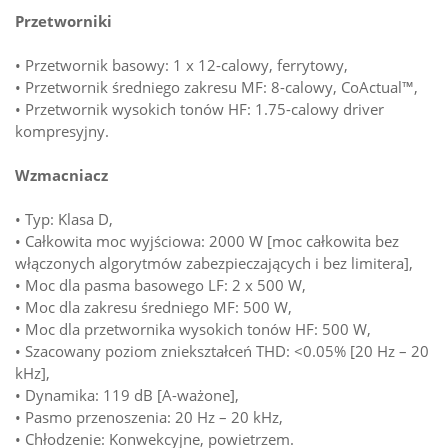
Przetworniki
• Przetwornik basowy: 1 x 12-calowy, ferrytowy,
• Przetwornik średniego zakresu MF: 8-calowy, CoActual™,
• Przetwornik wysokich tonów HF: 1.75-calowy driver
kompresyjny.
Wzmacniacz
• Typ: Klasa D,
• Całkowita moc wyjściowa: 2000 W [moc całkowita bez
włączonych algorytmów zabezpieczających i bez limitera],
• Moc dla pasma basowego LF: 2 x 500 W,
• Moc dla zakresu średniego MF: 500 W,
• Moc dla przetwornika wysokich tonów HF: 500 W,
• Szacowany poziom zniekształceń THD: <0.05% [20 Hz – 20
kHz],
• Dynamika: 119 dB [A-ważone],
• Pasmo przenoszenia: 20 Hz – 20 kHz,
• Chłodzenie: Konwekcyjne, powietrzem.