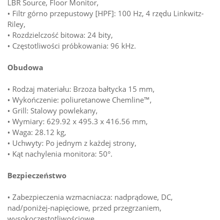
LBR Source, Floor Monitor,
• Filtr górno przepustowy [HPF]: 100 Hz, 4 rzędu Linkwitz-
Riley,
• Rozdzielczość bitowa: 24 bity,
• Częstotliwości próbkowania: 96 kHz.
Obudowa
• Rodzaj materiału: Brzoza bałtycka 15 mm,
• Wykończenie: poliuretanowe Chemline™,
• Grill: Stalowy powlekany,
• Wymiary: 629.92 x 495.3 x 416.56 mm,
• Waga: 28.12 kg,
• Uchwyty: Po jednym z każdej strony,
• Kąt nachylenia monitora: 50°.
Bezpieczeństwo
• Zabezpieczenia wzmacniacza: nadprądowe, DC,
nad/poniżej-napięciowe, przed przegrzaniem,
wysokoczęstotliwościowe,