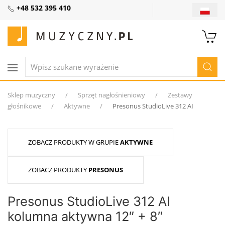
+48 532 395 410
Sklep muzyczny
Sprzęt nagłośnieniowy
Zestawy
głośnikowe
Aktywne
Presonus StudioLive 312 AI
ZOBACZ PRODUKTY W GRUPIE
AKTYWNE
ZOBACZ PRODUKTY
PRESONUS
Presonus StudioLive 312 AI
kolumna aktywna 12″ + 8″