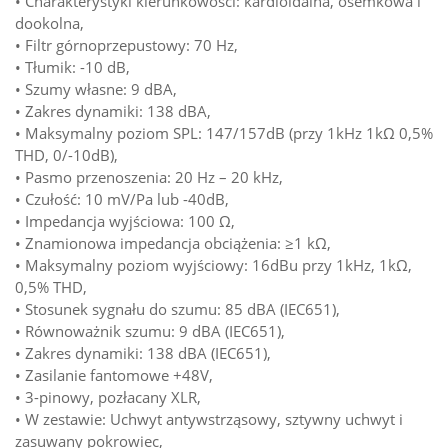
• Charakterystyki kierunkowości: kardioidalna, ósemkowa i
dookolna,
• Filtr górnoprzepustowy: 70 Hz,
• Tłumik: -10 dB,
• Szumy własne: 9 dBA,
• Zakres dynamiki: 138 dBA,
• Maksymalny poziom SPL: 147/157dB (przy 1kHz 1kΩ 0,5%
THD, 0/-10dB),
• Pasmo przenoszenia: 20 Hz – 20 kHz,
• Czułość: 10 mV/Pa lub -40dB,
• Impedancja wyjściowa: 100 Ω,
• Znamionowa impedancja obciążenia: ≥1 kΩ,
• Maksymalny poziom wyjściowy: 16dBu przy 1kHz, 1kΩ,
0,5% THD,
• Stosunek sygnału do szumu: 85 dBA (IEC651),
• Równoważnik szumu: 9 dBA (IEC651),
• Zakres dynamiki: 138 dBA (IEC651),
• Zasilanie fantomowe +48V,
• 3-pinowy, pozłacany XLR,
• W zestawie: Uchwyt antywstrząsowy, sztywny uchwyt i
zasuwany pokrowiec,