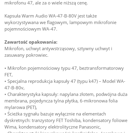
mikrofonu 47, ale za o wiele niższą cenę.
Kapsuła Warm Audio WA-47-B-80V jest także
wykorzystywana we flagowym, lampowym mikrofonie
pojemnościowym WA-47.
Zawartość opakowania:
Mikrofon, uchwyt antywstrząsowy, sztywny uchwyt i
zasuwany pokrowiec.
• Mikrofon pojemnościowy typu 47, beztransformatorowy
FET,
• Specjalna reprodukcja kapsuły 47 (typu k47) – Model WA-
47-B-80v,
• Charakterystyka kapsuły: napylana złotem, podwójna duża
membrana, pojedyncza tylna płytka, 6-mikronowa folia
mylarowa (PET),
• Ścieżka sygnału bazuje wyłącznie na elementach
dyskretnych: tranzystory FET Toshiba, kondensatory foliowe
Wima, kondensatory elektrolityczne Panasonic,