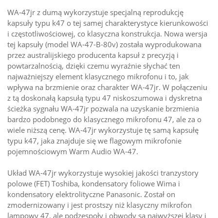
WA-47jr z dumą wykorzystuje specjalną reprodukcję
kapsuły typu k47 o tej samej charakterystyce kierunkowości
i częstotliwościowej, co klasyczna konstrukcja. Nowa wersja
tej kapsuły (model WA-47-B-80v) została wyprodukowana
przez australijskiego producenta kapsuł z precyzją i
powtarzalnością, dzięki czemu wyraźnie słychać ten
najważniejszy element klasycznego mikrofonu i to, jak
wpływa na brzmienie oraz charakter WA-47jr. W połączeniu
z tą doskonałą kapsułą typu 47 niskoszumowa i dyskretna
ścieżka sygnału WA-47jr pozwala na uzyskanie brzmienia
bardzo podobnego do klasycznego mikrofonu 47, ale za o
wiele niższą cenę. WA-47jr wykorzystuje tę samą kapsułę
typu k47, jaka znajduje się we flagowym mikrofonie
pojemnościowym Warm Audio WA-47.
Układ WA-47jr wykorzystuje wysokiej jakości tranzystory
polowe (FET) Toshiba, kondensatory foliowe Wima i
kondensatory elektrolityczne Panasonic. Został on
zmodernizowany i jest prostszy niż klasyczny mikrofon
lampowy 47, ale podzespoły i obwody są najwyższej klasy i