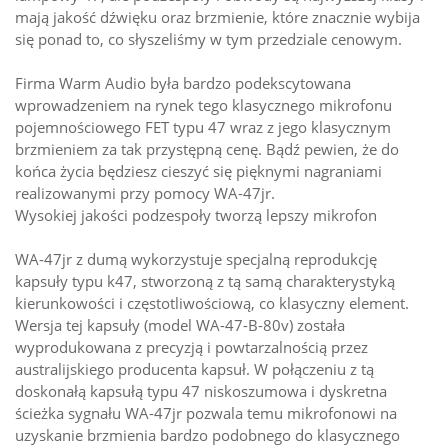
mają jakość dźwięku oraz brzmienie, które znacznie wybija
się ponad to, co słyszeliśmy w tym przedziale cenowym. ​
Firma Warm Audio była bardzo podekscytowana
wprowadzeniem na rynek tego klasycznego mikrofonu
pojemnościowego FET typu 47 wraz z jego klasycznym
brzmieniem za tak przystępną cenę. Bądź pewien, że do
końca życia będziesz cieszyć się pięknymi nagraniami
realizowanymi przy pomocy WA-47jr.
Wysokiej jakości podzespoły tworzą lepszy mikrofon
WA-47jr z dumą wykorzystuje specjalną reprodukcję
kapsuły typu k47, stworzoną z tą samą charakterystyką
kierunkowości i częstotliwościową, co klasyczny element.
Wersja tej kapsuły (model WA-47-B-80v) została
wyprodukowana z precyzją i powtarzalnością przez
australijskiego producenta kapsuł. W połączeniu z tą
doskonałą kapsułą typu 47 niskoszumowa i dyskretna
ścieżka sygnału WA-47jr pozwala temu mikrofonowi na
uzyskanie brzmienia bardzo podobnego do klasycznego