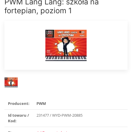
PWM Lang Lang: szkoła na
fortepian, poziom 1
Producent:
PWM
Id towaru /
231477 / WYD-PWM-20885
Kod: