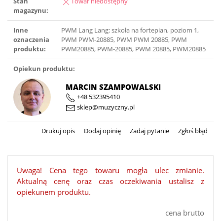
Stan
Towar niedostępny
magazynu:
Inne
PWM Lang Lang: szkoła na fortepian, poziom 1,
oznaczenia
PWM PWM-20885, PWM PWM 20885, PWM
produktu:
PWM20885, PWM-20885, PWM 20885, PWM20885
Opiekun produktu:
MARCIN SZAMPOWALSKI
+48 532395410
sklep@muzyczny.pl
Drukuj opis
Dodaj opinię
Zadaj pytanie
Zgłoś błąd
Uwaga! Cena tego towaru mogła ulec zmianie.
Aktualną cenę oraz czas oczekiwania ustalisz z
opiekunem produktu.
cena brutto