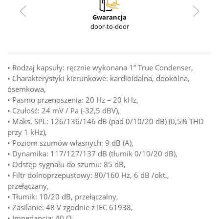
Gwarancja
door-to-door
• Rodzaj kapsuły: ręcznie wykonana 1” True Condenser,
• Charakterystyki kierunkowe: kardioidalna, dookólna,
ósemkowa,
• Pasmo przenoszenia: 20 Hz – 20 kHz,
• Czułość: 24 mV / Pa (-32,5 dBV),
• Maks. SPL: 126/136/146 dB (pad 0/10/20 dB) (0,5% THD
przy 1 kHz),
• Poziom szumów własnych: 9 dB (A),
• Dynamika: 117/127/137 dB (tłumik 0/10/20 dB),
• Odstęp sygnału do szumu: 85 dB,
• Filtr dolnoprzepustowy: 80/160 Hz, 6 dB /okt.,
przełączany,
• Tłumik: 10/20 dB, przełączalny,
• Zasilanie: 48 V zgodnie z IEC 61938,
• Impedancja: 40 Ω,