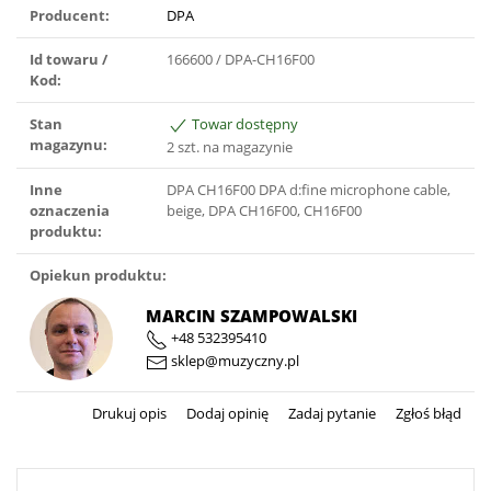
Producent:
DPA
Id towaru /
166600 / DPA-CH16F00
Kod:
Stan
Towar dostępny
magazynu:
2 szt. na magazynie
Inne
DPA CH16F00 DPA d:fine microphone cable,
oznaczenia
beige, DPA CH16F00, CH16F00
produktu:
Opiekun produktu:
MARCIN SZAMPOWALSKI
+48 532395410
sklep@muzyczny.pl
Drukuj opis
Dodaj opinię
Zadaj pytanie
Zgłoś błąd