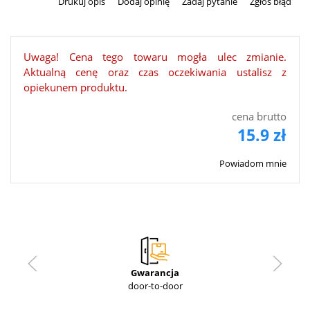
Drukuj opis
Dodaj opinię
Zadaj pytanie
Zgłoś błąd
Uwaga! Cena tego towaru mogła ulec zmianie.
Aktualną cenę oraz czas oczekiwania ustalisz z
opiekunem produktu.
cena brutto
15.9 zł
Powiadom mnie
Gwarancja
door-to-door