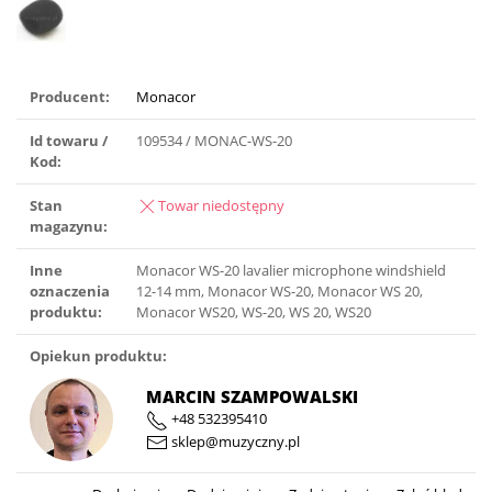
Producent:
Monacor
Id towaru /
109534 / MONAC-WS-20
Kod:
Stan
Towar niedostępny
magazynu:
Inne
Monacor WS-20 lavalier microphone windshield
oznaczenia
12-14 mm, Monacor WS-20, Monacor WS 20,
produktu:
Monacor WS20, WS-20, WS 20, WS20
Opiekun produktu:
MARCIN SZAMPOWALSKI
+48 532395410
sklep@muzyczny.pl