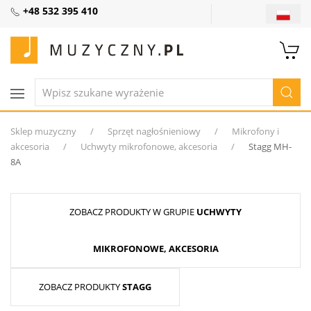
+48 532 395 410
Sklep muzyczny
Sprzęt nagłośnieniowy
Mikrofony i
akcesoria
Uchwyty mikrofonowe, akcesoria
Stagg MH-
8A
ZOBACZ PRODUKTY W GRUPIE
UCHWYTY
MIKROFONOWE, AKCESORIA
ZOBACZ PRODUKTY
STAGG