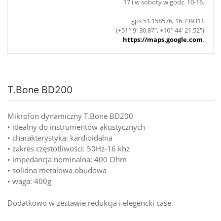
17 i w soboty w godz. 10-16.
gps 51.158576, 16.739311
(+51° 9' 30.87", +16° 44' 21.52")
https://maps.google.com
.
T.Bone BD200
Mikrofon dynamiczny T.Bone BD200
• idealny do instrumentów akustycznych
• charakterystyka: kardioidalna
• zakres częstotliwości: 50Hz-16 khz
• impedancja nominalna: 400 Ohm
• solidna metalowa obudowa
• waga: 400g
Dodatkowo w zestawie redukcja i elegencki case.