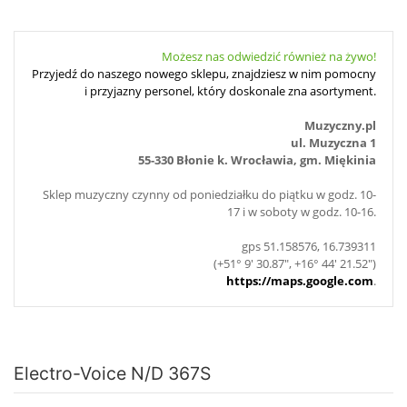
Możesz nas odwiedzić również na żywo!
Przyjedź do naszego nowego sklepu, znajdziesz w nim pomocny
i przyjazny personel, który doskonale zna asortyment.
Muzyczny.pl
ul. Muzyczna 1
55-330 Błonie k. Wrocławia, gm. Miękinia
Sklep muzyczny czynny od poniedziałku do piątku w godz. 10-
17 i w soboty w godz. 10-16.
gps 51.158576, 16.739311
(+51° 9' 30.87", +16° 44' 21.52")
https://maps.google.com
.
Electro-Voice N/D 367S