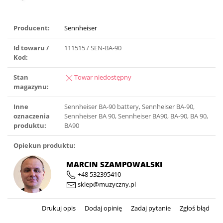
Producent:
Sennheiser
Id towaru /
111515 / SEN-BA-90
Kod:
Stan
Towar niedostępny
magazynu:
Inne
Sennheiser BA-90 battery, Sennheiser BA-90,
oznaczenia
Sennheiser BA 90, Sennheiser BA90, BA-90, BA 90,
produktu:
BA90
Opiekun produktu:
MARCIN SZAMPOWALSKI
+48 532395410
sklep@muzyczny.pl
Drukuj opis
Dodaj opinię
Zadaj pytanie
Zgłoś błąd