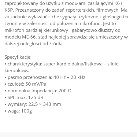
zaprojektowany do użytku z modułami zasilającymi K6 i
K6P. Przeznaczony do zadań reporterskich, filmowych. Ma
za zadanie wyławiać ciche sygnały użyteczne z głośnego tła
zgodnie w zależności od położenia mikrofonu. Jest to
mikrofon bardziej kierunkowy i gabarytowo dłuższy od
modelu ME-66, stąd najlepiej sprawdza się umieszczony w
dalszej odległości od źródła.
Specyfikacje:
• charakterystyka: super-kardioidalna/listkowa – silnie
kierunkowa
• pasmo przenoszenia: 40 Hz – 20 kHz
• czułość: 50 mV/Pa
• nominalna impedancja: 200 Ω
• SPL max: 125 dB
• wymiary: 22,5 × 343 mm
• waga: 100g