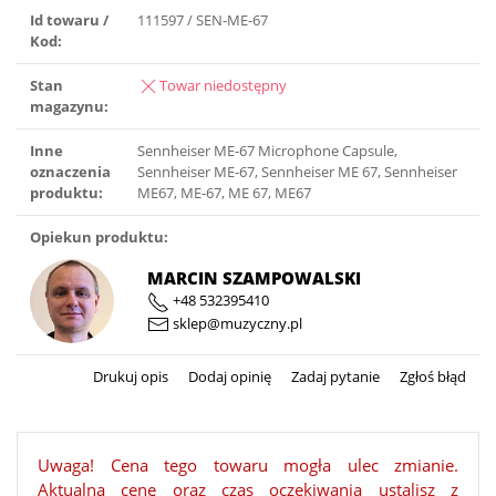
Id towaru /
111597 / SEN-ME-67
Kod:
Stan
Towar niedostępny
magazynu:
Inne
Sennheiser ME-67 Microphone Capsule,
oznaczenia
Sennheiser ME-67, Sennheiser ME 67, Sennheiser
produktu:
ME67, ME-67, ME 67, ME67
Opiekun produktu:
MARCIN SZAMPOWALSKI
+48 532395410
sklep@muzyczny.pl
Drukuj opis
Dodaj opinię
Zadaj pytanie
Zgłoś błąd
Uwaga! Cena tego towaru mogła ulec zmianie.
Aktualną cenę oraz czas oczekiwania ustalisz z