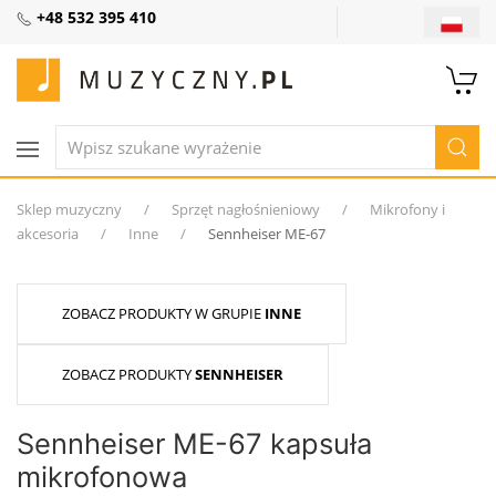
+48 532 395 410
Sklep muzyczny
Sprzęt nagłośnieniowy
Mikrofony i
akcesoria
Inne
Sennheiser ME-67
ZOBACZ PRODUKTY W GRUPIE
INNE
ZOBACZ PRODUKTY
SENNHEISER
Sennheiser ME-67 kapsuła
mikrofonowa