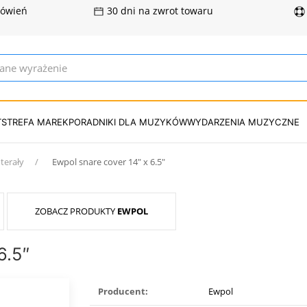
mówień
30 dni na zwrot towaru
T
STREFA MAREK
PORADNIKI DLA MUZYKÓW
WYDARZENIA MUZYCZNE
terały
Ewpol snare cover 14″ x 6.5″
ZOBACZ PRODUKTY
EWPOL
6.5″
Producent:
Ewpol