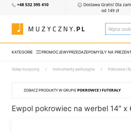
+48 532 395 410
Dostawa Gratis! Dla za
od 149 zł
KATEGORIE
PROMOCJE
WYPRZEDAŻE
POMYSŁY NA PREZEN
Sklep muzyczny
Instrumenty perkusyjne
Pokrowce i fu
ZOBACZ PRODUKTY W GRUPIE
POKROWCE I FUTERAŁY
Ewpol pokrowiec na werbel 14″ x 