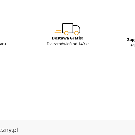
Dostawa Gratis!
Zap
waru
Dla zamówień od 149 zł
+4
czny.pl