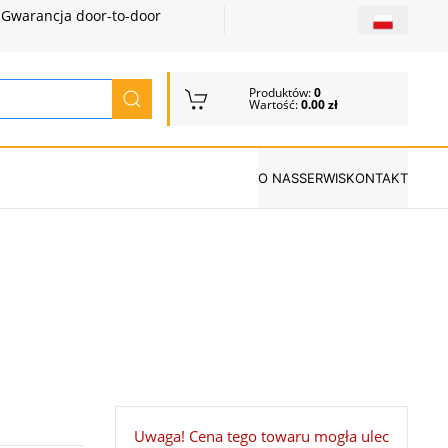
Gwarancja door-to-door
Produktów:
0
Wartość:
0.00 zł
O NAS
SERWIS
KONTAKT
Uwaga! Cena tego towaru mogła ulec