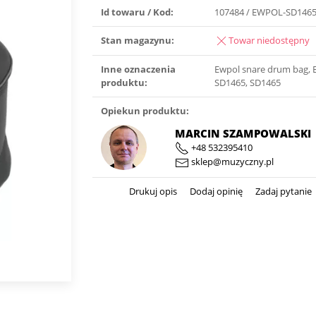
Id towaru / Kod:
107484 / EWPOL-SD146
Stan magazynu:
Towar niedostępny
Inne oznaczenia
Ewpol snare drum bag, 
produktu:
SD1465, SD1465
Opiekun produktu:
MARCIN SZAMPOWALSKI
+48 532395410
sklep@muzyczny.pl
Drukuj opis
Dodaj opinię
Zadaj pytanie