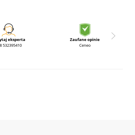
ytaj eksperta
Zaufane opinie
8 532395410
Ceneo