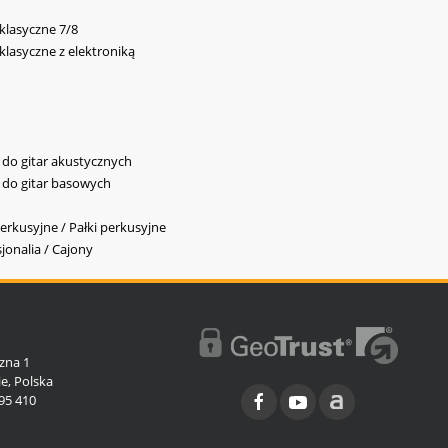
 klasyczne 7/8
 klasyczne z elektroniką
y do gitar akustycznych
y do gitar basowych
erkusyjne / Pałki perkusyjne
jonalia / Cajony
l
zna 1
e, Polska
95 410