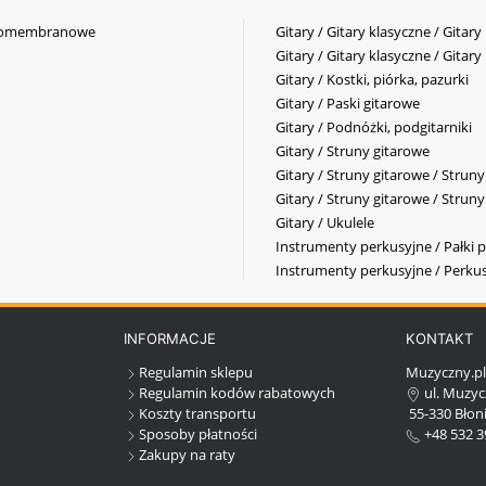
elkomembranowe
Gitary / Gitary klasyczne / Gitary
Gitary / Gitary klasyczne / Gitary
Gitary / Kostki, piórka, pazurki
Gitary / Paski gitarowe
Gitary / Podnóżki, podgitarniki
Gitary / Struny gitarowe
Gitary / Struny gitarowe / Strun
Gitary / Struny gitarowe / Strun
Gitary / Ukulele
Instrumenty perkusyjne / Pałki p
Instrumenty perkusyjne / Perkus
INFORMACJE
KONTAKT
Regulamin sklepu
Muzyczny.p
Regulamin kodów rabatowych
ul. Muzyc
Koszty transportu
55-330 Błoni
Sposoby płatności
+48 532 3
Zakupy na raty