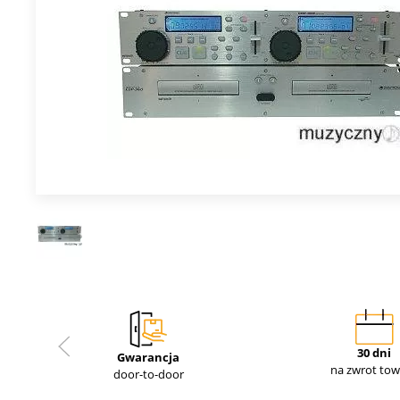
30 dni
Gwarancja
na zwrot to
door-to-door