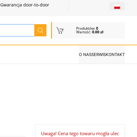
Gwarancja door-to-door
Produktów:
0
Wartość:
0.00 zł
O NAS
SERWIS
KONTAKT
Uwaga! Cena tego towaru mogła ulec