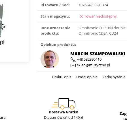
Id towaru / Kod:
107684 / FG-CD24
Stan magazynu:
Towar niedostępny
Inne oznaczenia
Omnitronic CDP-360 double 
produktu:
Omnitronic CD24, CD24
Opiekun produktu:
MARCIN SZAMPOWALSKI
+48 532395410
sklep@muzyczny.pl
Drukuj opis
Dodaj opinię
Zadaj pytanie
Dostawa Gratis!
Zap
waru
Dla zamówień od 149 zł
+4