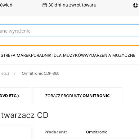
mówień
30 dni na zwrot towaru
T
STREFA MAREK
PORADNIKI DLA MUZYKÓW
WYDARZENIA MUZYCZNE
etc.)
Omnitronic CDP-360
DVD ETC.)
ZOBACZ PRODUKTY
OMNITRONIC
dtwarzacz CD
Producent:
Omnitronic