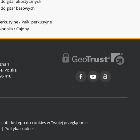
y do gitar akustycznych
y do gitar basowych
erkusyjne / Pałki perkusyjne
jonalia / Cajony
l
zna 1
e, Polska
95 410
ia lub dostępu do cookies w Twojej przeglądarce.
i
|
Polityka cookies