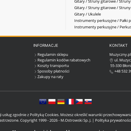
Gitary / Struny gitarowe / Strun
Gitary / Struny gitarowe / Strun
Gitary / Ukulele
Instrumenty perkusyjne / Pałki p
Instrumenty perkusyjne / Perkus
INFORMACJE
KONTAKT
Regulamin sklepu
Muzyczny.p
Regulamin kodów rabatowych
ul. Muzyc
Koszty transportu
55-330 Błoni
Sposoby płatności
+48 532 3
Zakupy na raty
cji usług zgodnie z Polityką Cookies. Możesz określić warunki przechowywan
strzeżone. Copyright 1999 - 2026 - M.Ostrowski Sp. J. |
Polityka prywatnośc