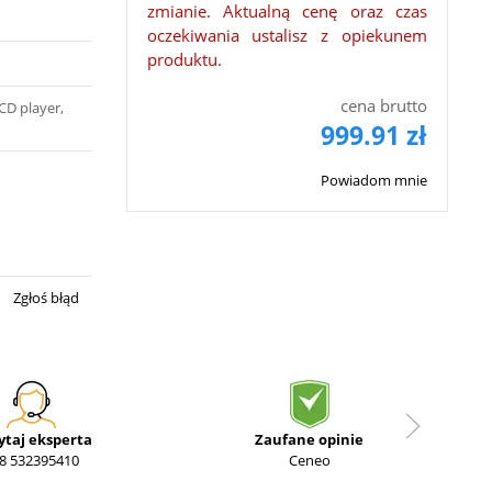
zmianie. Aktualną cenę oraz czas
oczekiwania ustalisz z opiekunem
produktu.
cena brutto
CD player,
999.91 zł
Powiadom mnie
Zgłoś błąd
ytaj eksperta
Zaufane opinie
8 532395410
Ceneo