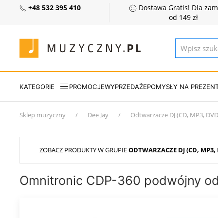
+48 532 395 410
Dostawa Gratis! Dla za
od 149 zł
KATEGORIE
PROMOCJE
WYPRZEDAŻE
POMYSŁY NA PREZEN
Sklep muzyczny
Dee Jay
Odtwarzacze DJ (CD, MP3, DVD 
ZOBACZ PRODUKTY W GRUPIE
ODTWARZACZE DJ (CD, MP3, 
Omnitronic CDP-360 podwójny o