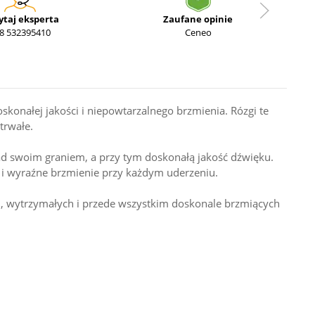
ytaj eksperta
Zaufane opinie
8 532395410
Ceneo
onałej jakości i niepowtarzalnego brzmienia. Rózgi te
trwałe.
nad swoim graniem, a przy tym doskonałą jakość dźwięku.
e i wyraźne brzmienie przy każdym uderzeniu.
ych, wytrzymałych i przede wszystkim doskonale brzmiących