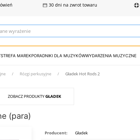
mówień
30 dni na zwrot towaru
T
STREFA MAREK
PORADNIKI DLA MUZYKÓW
WYDARZENIA MUZYCZNE
jne
Rózgi perkusyjne
Gładek Hot Rods 2
ZOBACZ PRODUKTY
GŁADEK
ne (para)
Producent:
Gładek