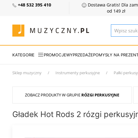
+48 532 395 410
Dostawa Gratis! Dla za
od 149 zł
KATEGORIE
PROMOCJE
WYPRZEDAŻE
POMYSŁY NA PREZEN
Sklep muzyczny
Instrumenty perkusyjne
Pałki perkusy
ZOBACZ PRODUKTY W GRUPIE
RÓZGI PERKUSYJNE
Gładek Hot Rods 2 rózgi perkusyj