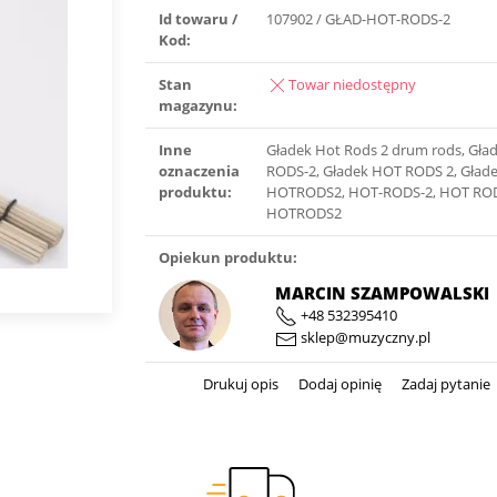
Id towaru /
107902 / GŁAD-HOT-RODS-2
Kod:
Stan
Towar niedostępny
magazynu:
Inne
Gładek Hot Rods 2 drum rods, Gła
oznaczenia
RODS-2, Gładek HOT RODS 2, Gład
produktu:
HOTRODS2, HOT-RODS-2, HOT ROD
HOTRODS2
Opiekun produktu:
MARCIN SZAMPOWALSKI
+48 532395410
sklep@muzyczny.pl
Drukuj opis
Dodaj opinię
Zadaj pytanie