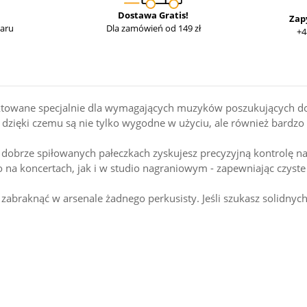
Dostawa Gratis!
Zap
waru
Dla zamówień od 149 zł
+4
ktowane specjalnie dla wymagających muzyków poszukujących dosk
dzięki czemu są nie tylko wygodne w użyciu, ale również bardzo 
az dobrze spiłowanych pałeczkach zyskujesz precyzyjną kontrolę 
o na koncertach, jak i w studio nagraniowym - zapewniając czyst
że zabraknąć w arsenale żadnego perkusisty. Jeśli szukasz solidn