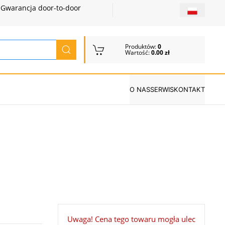
Gwarancja door-to-door
Produktów:
0
Wartość:
0.00 zł
O NAS
SERWIS
KONTAKT
Uwaga! Cena tego towaru mogła ulec