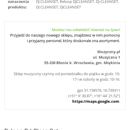
oznaczenia
DJ CLEANSET, Reloop DJCLEANSET, DJ-CLEANSET,
produktu:
DJ CLEANSET, DJCLEANSET
Możesz nas odwiedzić również na żywo!
Przyjedź do naszego nowego sklepu, znajdziesz w nim pomocny
i przyjazny personel, który doskonale zna asortyment.
Muzyczny.pl
ul. Muzyczna 1
55-330 Błonie k. Wrocławia, gm. Miękinia
Sklep muzyczny czynny od poniedziałku do piątku w godz. 10-
17 i w soboty w godz. 10-16.
gps 51.158576, 16.739311
(+51° 9' 30.87", +16° 44' 21.52")
https://maps.google.com
.