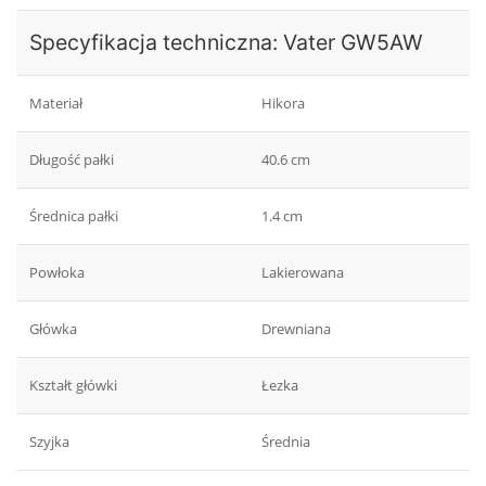
Specyfikacja techniczna: Vater GW5AW
Materiał
Hikora
Długość pałki
40.6 cm
Średnica pałki
1.4 cm
Powłoka
Lakierowana
Główka
Drewniana
Kształt główki
Łezka
Szyjka
Średnia