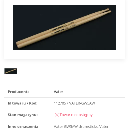
Producent:
Vater
Id towaru / Kod:
112705 / VATER-GW5AW
Stan magazynu:
Towar niedostępny
Inne oznaczenia
Vater GW5AW drumsticks, Vater