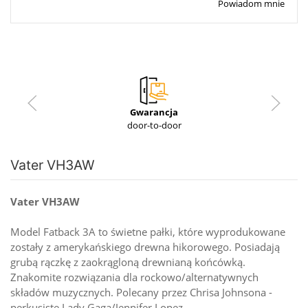
Powiadom mnie
Gwarancja
door-to-door
Vater VH3AW
Vater VH3AW
Model Fatback 3A to świetne pałki, które wyprodukowane
zostały z amerykańskiego drewna hikorowego. Posiadają
grubą rączkę z zaokrągloną drewnianą końcówką.
Znakomite rozwiązania dla rockowo/alternatywnych
składów muzycznych. Polecany przez Chrisa Johnsona -
perkusistę Lady Gaga/Jennifer Lopez.