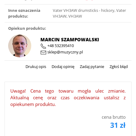
Inne oznaczenia
Vater VH3AW drumsticks - hickory, Vater
produktu:
VH3AW, VH3AW
Opiekun produktu:
MARCIN SZAMPOWALSKI
+48 532395410
sklep@muzyczny.pl
Drukuj opis
Dodaj opinię
Zadaj pytanie
Zgłoś błąd
Uwaga! Cena tego towaru mogła ulec zmianie.
Aktualną cenę oraz czas oczekiwania ustalisz z
opiekunem produktu.
cena brutto
31 zł