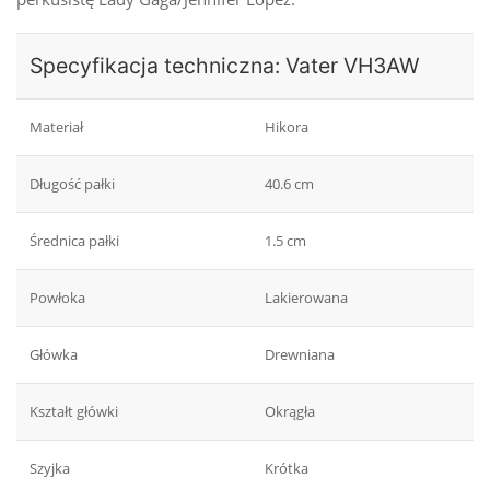
Specyfikacja techniczna: Vater VH3AW
Materiał
Hikora
Długość pałki
40.6 cm
Średnica pałki
1.5 cm
Powłoka
Lakierowana
Główka
Drewniana
Kształt główki
Okrągła
Szyjka
Krótka