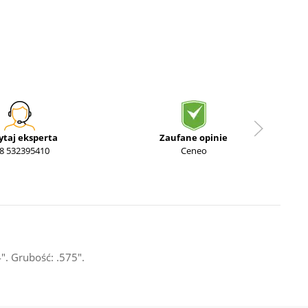
ytaj eksperta
Zaufane opinie
8 532395410
Ceneo
". Grubość: .575".