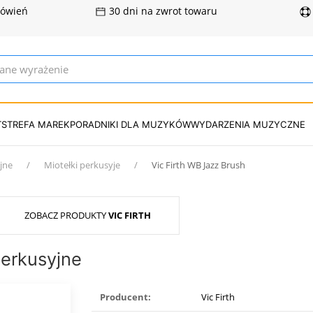
mówień
30 dni na zwrot towaru
T
STREFA MAREK
PORADNIKI DLA MUZYKÓW
WYDARZENIA MUZYCZNE
jne
Miotełki perkusyje
Vic Firth WB Jazz Brush
ZOBACZ PRODUKTY
VIC FIRTH
perkusyjne
Producent:
Vic Firth