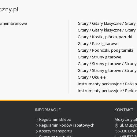
czny.pl
elkomembranowe
Gitary / Gitary klasyczne / Gitary
Gitary / Gitary klasyczne / Gitary
Gitary / Kostki, piórka, pazurki
Gitary / Paski gitarowe
Gitary / Podnóżki, podgitarniki
Gitary / Struny gitarowe
Gitary / Struny gitarowe / Strun
Gitary / Struny gitarowe / Strun
Gitary / Ukulele
Instrumenty perkusyjne / Pałki p
Instrumenty perkusyjne / Perkus
INFORMACJE
KONTAKT
Regulamin sklepu
Muzyczny.p
Regulamin kodów rabatowych
ul. Muzyc
Koszty transportu
55-330 Błoni
Sposoby płatności
+48 532 3