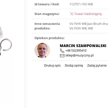
Id towaru / Kod:
112757 / VIC-WB
Stan magazynu:
Towar niedostępny
Inne oznaczenia
Vic Firth WB Jazz Brush dr
produktu:
Vic Firth WB, WB
Opiekun produktu:
MARCIN SZAMPOWALSKI
+48 532395410
sklep@muzyczny.pl
Drukuj opis
Dodaj opinię
Zadaj pytanie