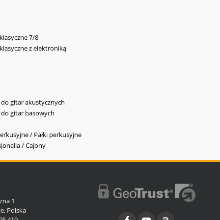
 klasyczne 7/8
 klasyczne z elektroniką
y do gitar akustycznych
y do gitar basowych
erkusyjne / Pałki perkusyjne
jonalia / Cajony
l
zna 1
e, Polska
95 410