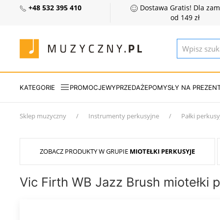
+48 532 395 410
Dostawa Gratis! Dla za
od 149 zł
KATEGORIE
PROMOCJE
WYPRZEDAŻE
POMYSŁY NA PREZEN
Sklep muzyczny
Instrumenty perkusyjne
Pałki perkusy
ZOBACZ PRODUKTY W GRUPIE
MIOTEŁKI PERKUSYJE
Vic Firth WB Jazz Brush miotełki 