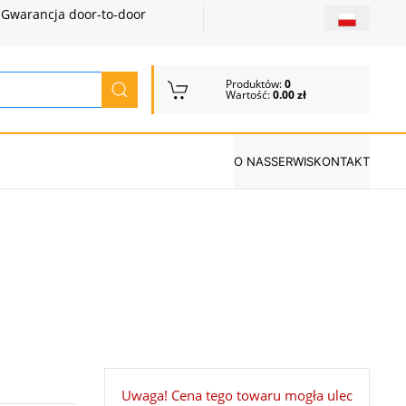
Gwarancja door-to-door
Produktów:
0
Wartość:
0.00 zł
O NAS
SERWIS
KONTAKT
Uwaga! Cena tego towaru mogła ulec