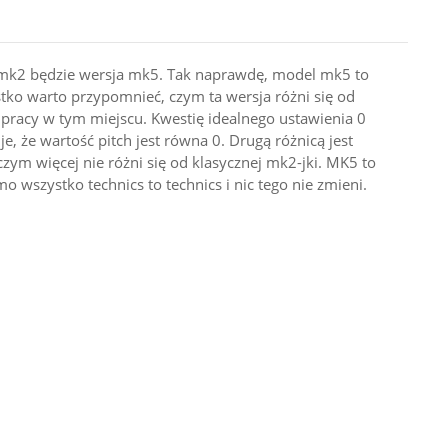
cą mk2 będzie wersja mk5. Tak naprawdę, model mk5 to
stko warto przypomnieć, czym ta wersja różni się od
i pracy w tym miejscu. Kwestię idealnego ustawienia 0
e, że wartość pitch jest równa 0. Drugą różnicą jest
m więcej nie różni się od klasycznej mk2-jki. MK5 to
szystko technics to technics i nic tego nie zmieni.