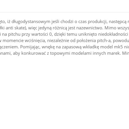
jęto, iż długodystansowym jeśli chodzi o czas produkcji, następ
łki anti skate), więc jedyną różnicą jest nazewnictwo. Mimo wszy
i na pitchu przy wartości 0, dzięki temu uniknięto niedokładnośc
w momencie wciśnięcia, niezależnie od położenia pitch-a, powoduj
ączeniem. Pomijając, wnękę na zapasową wkładkę model mk5 niczy
anami, aby konkurować z topowymi modelami innych marek. Mimo w