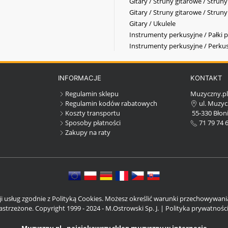
Gitary / Struny gitarowe / Strun
Gitary / Struny gitarowe / Strun
Gitary / Ukulele
Instrumenty perkusyjne / Pałki p
Instrumenty perkusyjne / Perkus
INFORMACJE
KONTAKT
Regulamin sklepu
Muzyczny.p
Regulamin kodów rabatowych
ul. Muzyc
Koszty transportu
55-330 Błoni
Sposoby płatności
71 79 74 
Zakupy na raty
cji usług zgodnie z Polityką Cookies. Możesz określić warunki przechowywan
strzeżone. Copyright 1999 - 2024 - M.Ostrowski Sp. J. |
Polityka prywatnośc
Muzyczny.pl - najciekawszy sklep muzyczny w internecie