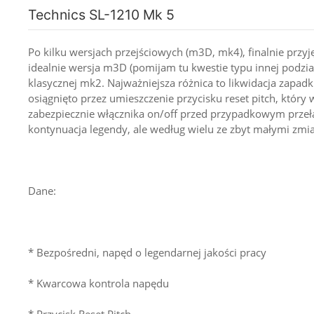
Technics SL-1210 Mk 5
Po kilku wersjach przejściowych (m3D, mk4), finalnie przy
idealnie wersja m3D (pomijam tu kwestie typu innej podzia
klasycznej mk2. Najważniejsza różnica to likwidacja zapadk
osiągnięto przez umieszczenie przycisku reset pitch, który 
zabezpiecznie włącznika on/off przed przypadkowym przeł
kontynuacja legendy, ale według wielu ze zbyt małymi zmi
Dane:
* Bezpośredni, napęd o legendarnej jakości pracy
* Kwarcowa kontrola napędu
* Przycisk Reset Pitch