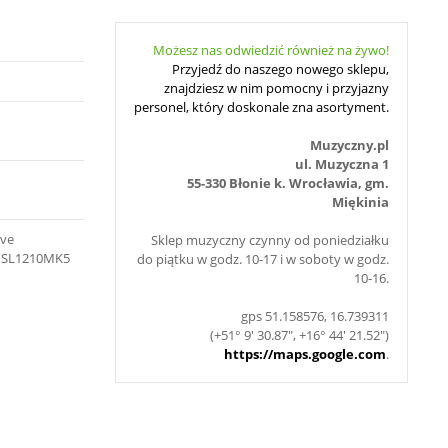
Możesz nas odwiedzić również na żywo!
Przyjedź do naszego nowego sklepu,
znajdziesz w nim pomocny i przyjazny
personel, który doskonale zna asortyment.
Muzyczny.pl
ul. Muzyczna 1
55-330 Błonie k. Wrocławia, gm.
Miękinia
ive
Sklep muzyczny czynny od poniedziałku
, SL1210MK5
do piątku w godz. 10-17 i w soboty w godz.
10-16.
gps 51.158576, 16.739311
(+51° 9' 30.87", +16° 44' 21.52")
https://maps.google.com
.