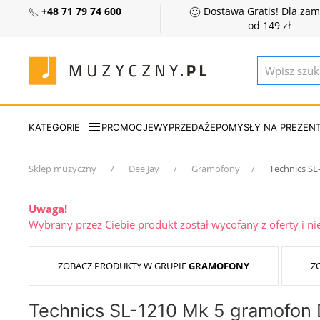
+48 71 79 74 600
Dostawa Gratis! Dla za
od 149 zł
KATEGORIE
PROMOCJE
WYPRZEDAŻE
POMYSŁY NA PREZEN
Sklep muzyczny
Dee Jay
Gramofony
Technics SL
Uwaga!
Wybrany przez Ciebie produkt został wycofany z oferty i n
ZOBACZ PRODUKTY W GRUPIE
GRAMOFONY
Z
Technics SL-1210 Mk 5 gramofon D