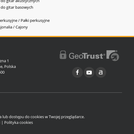
y do gitar akustycznych
y do gitar basowych
erkusyjne / Pałki perkusyjne
jonalia / Cajony
l
zna 1
e, Polska
600
ia lub dostępu do cookies w Twojej przeglądarce.
i
|
Polityka cookies