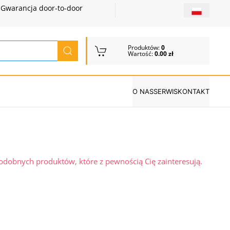
Gwarancja door-to-door
Produktów:
0
Wartość:
0.00 zł
O NAS
SERWIS
KONTAKT
podobnych produktów, które z pewnością Cię zainteresują.