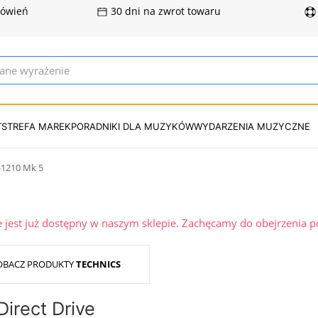
mówień
30 dni na zwrot towaru
T
STREFA MAREK
PORADNIKI DLA MUZYKÓW
WYDARZENIA MUZYCZNE
-1210 Mk 5
ie jest już dostępny w naszym sklepie. Zachęcamy do obejrzenia 
OBACZ PRODUKTY
TECHNICS
irect Drive