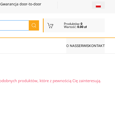
Gwarancja door-to-door
Produktów:
0
Wartość:
0.00 zł
O NAS
SERWIS
KONTAKT
podobnych produktów, które z pewnością Cię zainteresują.