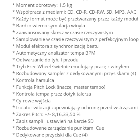
* Moment obrotowy: 1,5 kg
* Współpraca z mediami: CD, CD-R, CD-RW, SD, MP3, AAC
* Każdy format może być przetwarzany przez każdy moduł
* Bardzo wierna symulacja winyla
* Zaawansowany skrecz w czasie rzeczywistym
* Samplowanie w czasie rzeczywistym z perfekcyjnym lo
* Moduł efektora z synchronizacją beatu
* Automatyczny analizator tempa BPM
* Odtwarzanie do tyłu i przodu
* Tryb Free Wheel świetnie emulujący pracę z winylem
* Rozbudowany sampler z dedykowanymi przysiskami (4)
* Kontrola hamulca
* Funkcja Pitch Lock (inaczej master tempo)
* Kontrola tempa przez dotyk talerza
* Cyfrowe wyjścia
* Izolator wibracji zapewniający ochronę przed wstrząsami
* Zakres Pitch: +/- 8,16,33,50 %
* Zapis sampli i ustawień na karcie SD
* Rozbudowane zarządzanie punktami Cue
* Dedykowane przyciski dla Cue (4)