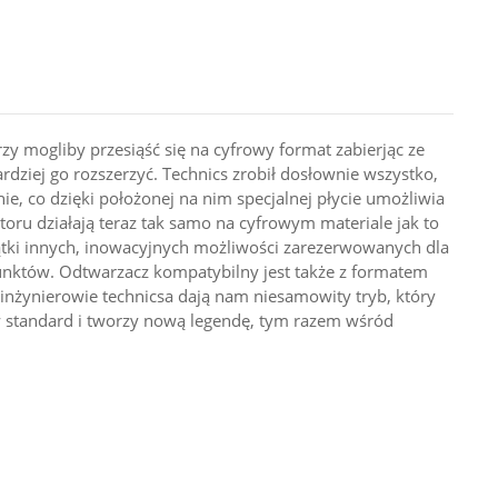
zy mogliby przesiąść się na cyfrowy format zabierjąc ze
dziej go rozszerzyć. Technics zrobił dosłownie wszystko,
nie, co dzięki położonej na nim specjalnej płycie umożliwia
oru działają teraz tak samo na cyfrowym materiale jak to
iątki innych, inowacyjnych możliwości zarezerwowanych dla
nktów. Odtwarzacz kompatybilny jest także z formatem
nżynierowie technicsa dają nam niesamowity tryb, który
wy standard i tworzy nową legendę, tym razem wśród