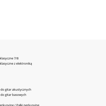
 klasyczne 7/8
 klasyczne z elektroniką
y do gitar akustycznych
y do gitar basowych
erkusyjne / Pałki perkusyjne