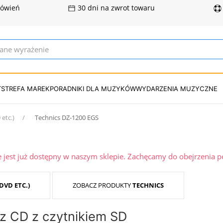
mówień
30 dni na zwrot towaru
T
STREFA MAREK
PORADNIKI DLA MUZYKÓW
WYDARZENIA MUZYCZNE
etc.)
Technics DZ-1200 EGS
ie jest już dostępny w naszym sklepie. Zachęcamy do obejrzenia 
DVD ETC.)
ZOBACZ PRODUKTY
TECHNICS
z CD z czytnikiem SD