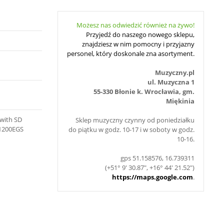
Możesz nas odwiedzić również na żywo!
Przyjedź do naszego nowego sklepu,
znajdziesz w nim pomocny i przyjazny
personel, który doskonale zna asortyment.
Muzyczny.pl
ul. Muzyczna 1
55-330 Błonie k. Wrocławia, gm.
Miękinia
 with SD
Sklep muzyczny czynny od poniedziałku
Z1200EGS
do piątku w godz. 10-17 i w soboty w godz.
10-16.
gps 51.158576, 16.739311
(+51° 9' 30.87", +16° 44' 21.52")
https://maps.google.com
.