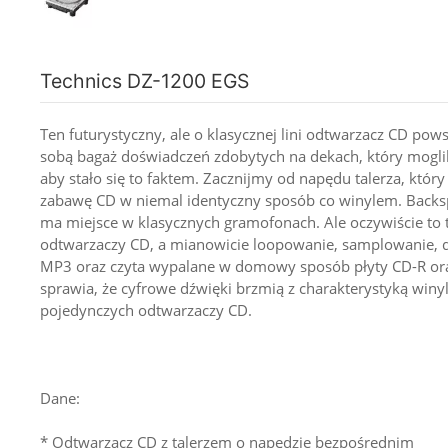
Technics DZ-1200 EGS
Ten futurystyczny, ale o klasycznej lini odtwarzacz CD pow
sobą bagaż doświadczeń zdobytych na dekach, który mogliby
aby stało się to faktem. Zacznijmy od napędu talerza, który
zabawę CD w niemal identyczny sposób co winylem. Backspin
ma miejsce w klasycznych gramofonach. Ale oczywiście to 
odtwarzaczy CD, a mianowicie loopowanie, samplowanie, 
MP3 oraz czyta wypalane w domowy sposób płyty CD-R oraz
sprawia, że cyfrowe dźwięki brzmią z charakterystyką win
pojedynczych odtwarzaczy CD.
Dane:
* Odtwarzacz CD z talerzem o napędzie bezpośrednim