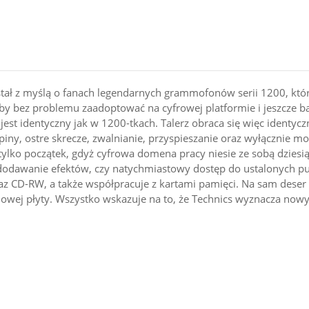
stał z myślą o fanach legendarnych grammofonów serii 1200, któr
 bez problemu zaadoptować na cyfrowej platformie i jeszcze bar
 jest identyczny jak w 1200-tkach. Talerz obraca się więc identycz
y, ostre skrecze, zwalnianie, przyspieszanie oraz wyłącznie mot
tylko początek, gdyż cyfrowa domena pracy niesie ze sobą dzies
dodawanie efektów, czy natychmiastowy dostęp do ustalonych pu
 CD-RW, a także współpracuje z kartami pamięci. Na sam deser i
ylowej płyty. Wszystko wskazuje na to, że Technics wyznacza no