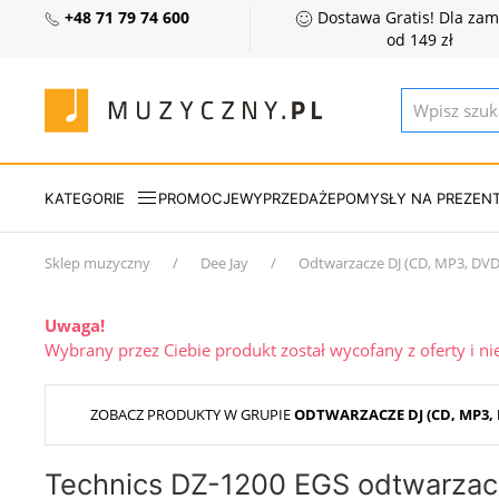
+48 71 79 74 600
Dostawa Gratis! Dla za
od 149 zł
KATEGORIE
PROMOCJE
WYPRZEDAŻE
POMYSŁY NA PREZEN
Sklep muzyczny
Dee Jay
Odtwarzacze DJ (CD, MP3, DVD 
Uwaga!
Wybrany przez Ciebie produkt został wycofany z oferty i n
ZOBACZ PRODUKTY W GRUPIE
ODTWARZACZE DJ (CD, MP3, 
Technics DZ-1200 EGS odtwarzac