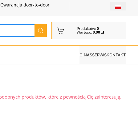
Gwarancja door-to-door
Produktów:
0
Wartość:
0.00 zł
O NAS
SERWIS
KONTAKT
podobnych produktów, które z pewnością Cię zainteresują.