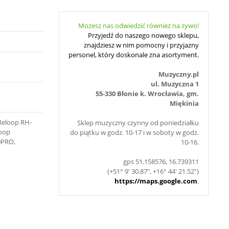
Możesz nas odwiedzić również na żywo!
Przyjedź do naszego nowego sklepu,
znajdziesz w nim pomocny i przyjazny
personel, który doskonale zna asortyment.
Muzyczny.pl
ul. Muzyczna 1
55-330 Błonie k. Wrocławia, gm.
Miękinia
Reloop RH-
Sklep muzyczny czynny od poniedziałku
loop
do piątku w godz. 10-17 i w soboty w godz.
0PRO,
10-16.
gps 51.158576, 16.739311
(+51° 9' 30.87", +16° 44' 21.52")
https://maps.google.com
.