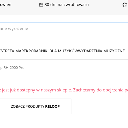
mówień
30 dni na zwrot towaru
T
STREFA MAREK
PORADNIKI DLA MUZYKÓW
WYDARZENIA MUZYCZNE
op RH-2900 Pro
ie jest już dostępny w naszym sklepie. Zachęcamy do obejrzenia 
ZOBACZ PRODUKTY
RELOOP