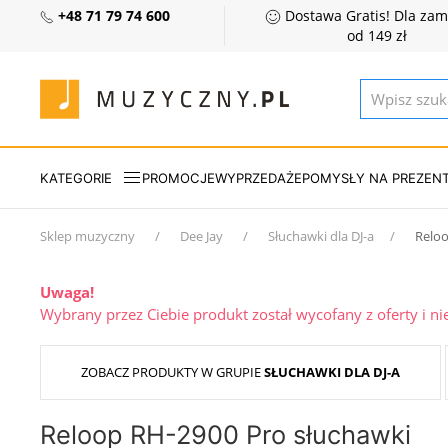
+48 71 79 74 600
Dostawa Gratis! Dla za
od 149 zł
KATEGORIE
PROMOCJE
WYPRZEDAŻE
POMYSŁY NA PREZEN
Sklep muzyczny
Dee Jay
Słuchawki dla DJ-a
Relo
Uwaga!
Wybrany przez Ciebie produkt został wycofany z oferty i n
ZOBACZ PRODUKTY W GRUPIE
SŁUCHAWKI DLA DJ-A
Reloop RH-2900 Pro słuchawki