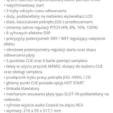
• natychmiastowy start
• 3 tryby odczytu czasu odtwarzania
• duży, podświetlany na niebiesko wyświetlacz LCD
• duże, kauczukowe pokrętło JOG z przetłoczeniami
• zmienny zakres regulacji PITCH (4%, 8%, 16%, 100%)
• 8 cyfrowych efektów DSP
• precyzyjny potencjometr DRY / WET regulujący natężenie
efektu
• obrotowe potencjometry regulacji startu oraz stopu
odtwarzania płyty
• 5 punktów CUE oraz 4 banki pamięci samplera
• łatwy w użyciu przycisk MEMO, służący do wyboru CUE
oraz obsługi samplera
• przełącznik trybu pracy pokrętła JOG -VINYL / CD
• główny punkt CUE posiada opcję HOT START
• blokada klawiatury
• mechanizm wsuwania płyty typu SLOT–IN podświetlany na
niebiesko
• cyfrowe wyjście audio Coaxial na złączu RCA
• wymiary: 216 x 95 x 317,1 mm