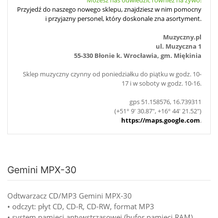
Możesz nas odwiedzić również na żywo!
Przyjedź do naszego nowego sklepu, znajdziesz w nim pomocny
i przyjazny personel, który doskonale zna asortyment.
Muzyczny.pl
ul. Muzyczna 1
55-330 Błonie k. Wrocławia, gm. Miękinia
Sklep muzyczny czynny od poniedziałku do piątku w godz. 10-
17 i w soboty w godz. 10-16.
gps 51.158576, 16.739311
(+51° 9' 30.87", +16° 44' 21.52")
https://maps.google.com
.
Gemini MPX-30
Odtwarzacz CD/MP3 Gemini MPX-30
• odczyt: płyt CD, CD-R, CD-RW, format MP3
• system pamięci antywstrząsowej (bufor pamięci RAM)