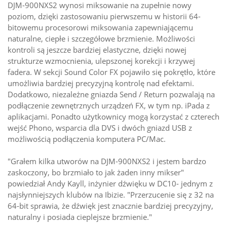
DJM-900NXS2 wynosi miksowanie na zupełnie nowy
poziom, dzięki zastosowaniu pierwszemu w historii 64-
bitowemu procesorowi miksowania zapewniającemu
naturalne, ciepłe i szczegółowe brzmienie. Możliwości
kontroli są jeszcze bardziej elastyczne, dzięki nowej
strukturze wzmocnienia, ulepszonej korekcji i krzywej
fadera. W sekcji Sound Color FX pojawiło się pokrętło, które
umożliwia bardziej precyzyjną kontrolę nad efektami.
Dodatkowo, niezależne gniazda Send / Return pozwalają na
podłączenie zewnętrznych urządzeń FX, w tym np. iPada z
aplikacjami. Ponadto użytkownicy mogą korzystać z czterech
wejść Phono, wsparcia dla DVS i dwóch gniazd USB z
możliwością podłączenia komputera PC/Mac.
"Grałem kilka utworów na DJM-900NXS2 i jestem bardzo
zaskoczony, bo brzmiało to jak żaden inny mikser"
powiedział Andy Kayll, inżynier dźwięku w DC10- jednym z
najsłynniejszych klubów na Ibizie. "Przerzucenie się z 32 na
64-bit sprawia, że dźwięk jest znacznie bardziej precyzyjny,
naturalny i posiada cieplejsze brzmienie."