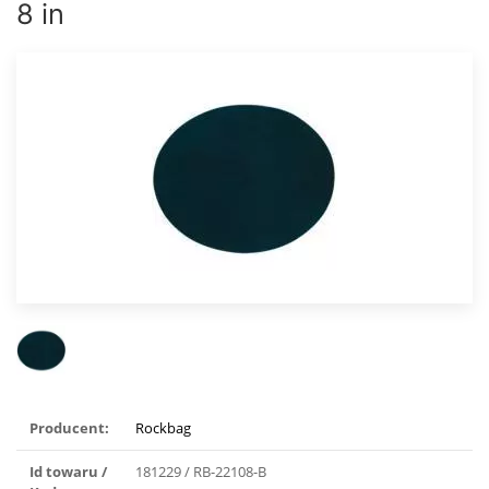
8 in
Producent:
Rockbag
Id towaru /
181229 / RB-22108-B