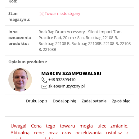
Kod:
Stan
Towar niedostępny
magazynu:
Inne
RockBag Drum Accessory - Silent Impact Tom
oznaczenia
Practice Pad, 20 cm / 8 in, Rockbag 22108-B,
produktu:
Rockbag 22108 B, Rockbag 22108B, 22108-B, 22108
B, 22108B
Opiekun produktu:
MARCIN SZAMPOWALSKI
+48 532395410
sklep@muzyczny.pl
Drukuj opis
Dodaj opinię
Zadaj pytanie
Zgłoś błąd
Uwaga! Cena tego towaru mogła ulec zmianie.
Aktualną cenę oraz czas oczekiwania ustalisz z