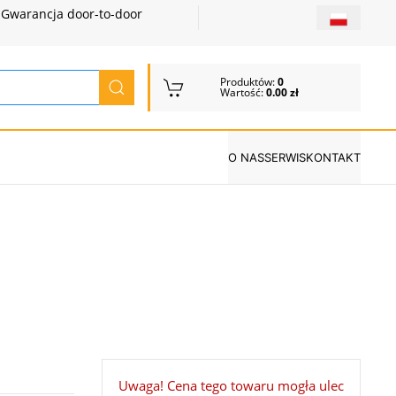
Gwarancja door-to-door
Produktów:
0
Wartość:
0.00 zł
O NAS
SERWIS
KONTAKT
Uwaga! Cena tego towaru mogła ulec