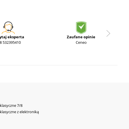
ytaj eksperta
Zaufane opinie
8 532395410
Ceneo
 klasyczne 7/8
 klasyczne z elektroniką