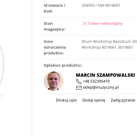
Id towaru /
204959 / DW-8018661
Kod:
Stan
Towar niedostępny
magazynu:
Inne
Drum Workshop Bassdrum 20
oznaczenia
Workshop 8018661, 8018661
produktu:
Opiekun produktu:
MARCIN SZAMPOWALSKI
+48 532395410
sklep@muzyczny.pl
Drukuj opis
Dodaj opinię
Zadaj pytanie