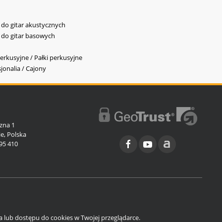
y do gitar akustycznych
y do gitar basowych
erkusyjne / Pałki perkusyjne
jonalia / Cajony
l
zna 1
e, Polska
95 410
ia lub dostępu do cookies w Twojej przeglądarce.