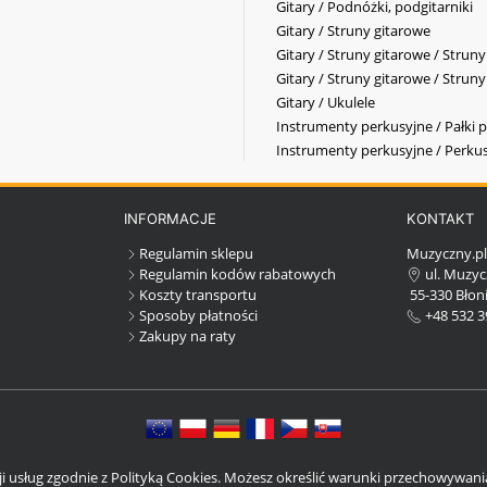
Gitary / Podnóżki, podgitarniki
Gitary / Struny gitarowe
Gitary / Struny gitarowe / Strun
Gitary / Struny gitarowe / Strun
Gitary / Ukulele
Instrumenty perkusyjne / Pałki p
Instrumenty perkusyjne / Perkus
INFORMACJE
KONTAKT
Regulamin sklepu
Muzyczny.p
Regulamin kodów rabatowych
ul. Muzyc
Koszty transportu
55-330 Błoni
Sposoby płatności
+48 532 3
Zakupy na raty
cji usług zgodnie z Polityką Cookies. Możesz określić warunki przechowywan