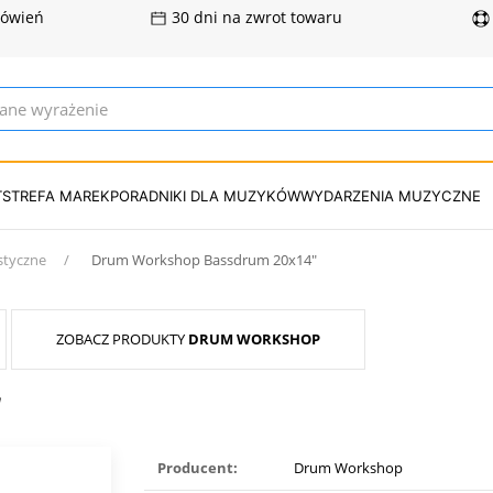
mówień
30 dni na zwrot towaru
T
STREFA MAREK
PORADNIKI DLA MUZYKÓW
WYDARZENIA MUZYCZNE
styczne
Drum Workshop Bassdrum 20x14″
ZOBACZ PRODUKTY
DRUM WORKSHOP
″
Producent:
Drum Workshop