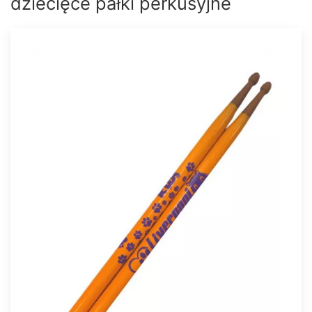
dziecięce pałki perkusyjne