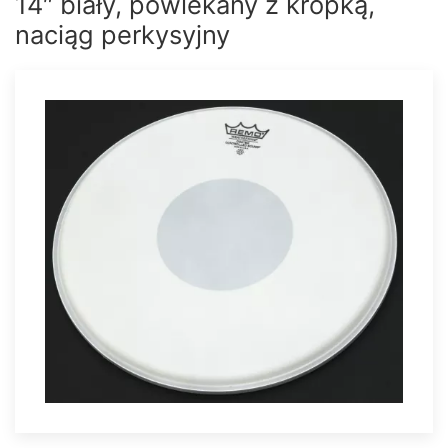
14″ biały, powlekany z kropką,
naciąg perkysyjny