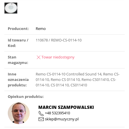
Producent:
Remo
Id towaru /
110678 / REMO-CS-0114-10
Kod:
Stan
Towar niedostępny
magazynu:
Inne
Remo CS-0114-10 Controlled Sound 14, Remo CS-
oznaczenia
0114-10, Remo CS 0114 10, Remo CS011410, CS-
produktu:
0114-10, CS 0114 10, CS011410
Opiekun produktu:
MARCIN SZAMPOWALSKI
+48 532395410
sklep@muzyczny.pl