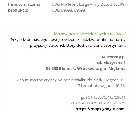
Inne oznaczenia
UDG Flip Front Large Army Desert 90LP′s,
produktu:
UDG U9698, U9698
Możesz nas odwiedzić również na żywo!
Przyjedź do naszego nowego sklepu, znajdziesz w nim pomocny
i przyjazny personel, który doskonale zna asortyment.
Muzyczny.pl
ul. Muzyczna 1
55-330 Błonie k. Wrocławia, gm. Miękinia
Sklep muzyczny czynny od poniedziałku do piątku w godz. 10-
17 i w soboty w godz. 10-16.
gps 51.158576, 16.739311
(+51° 9' 30.87", +16° 44' 21.52")
https://maps.google.com
.