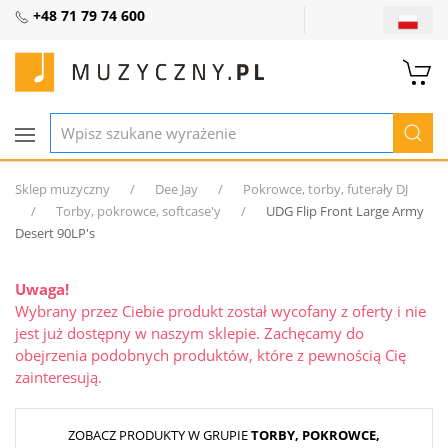
+48 71 79 74 600
Sklep muzyczny
Dee Jay
Pokrowce, torby, futerały DJ
Torby, pokrowce, softcase'y
UDG Flip Front Large Army
Desert 90LP′s
Uwaga!
Wybrany przez Ciebie produkt został wycofany z oferty i nie
jest już dostępny w naszym sklepie. Zachęcamy do
obejrzenia podobnych produktów, które z pewnością Cię
zainteresują.
ZOBACZ PRODUKTY W GRUPIE
TORBY, POKROWCE,