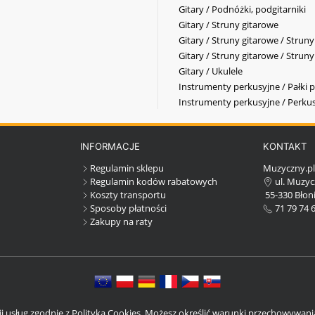
Gitary / Podnóżki, podgitarniki
Gitary / Struny gitarowe
Gitary / Struny gitarowe / Strun
Gitary / Struny gitarowe / Strun
Gitary / Ukulele
Instrumenty perkusyjne / Pałki p
Instrumenty perkusyjne / Perkus
INFORMACJE
KONTAKT
Regulamin sklepu
Muzyczny.p
Regulamin kodów rabatowych
ul. Muzyc
Koszty transportu
55-330 Błoni
Sposoby płatności
71 79 74 
Zakupy na raty
cji usług zgodnie z Polityką Cookies. Możesz określić warunki przechowywan