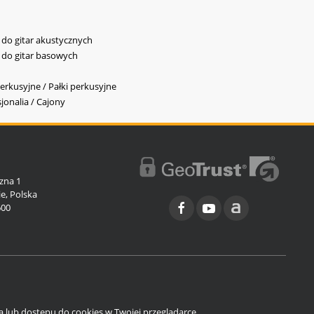
y do gitar akustycznych
y do gitar basowych
erkusyjne / Pałki perkusyjne
jonalia / Cajony
l
zna 1
e, Polska
600
ia lub dostępu do cookies w Twojej przeglądarce.