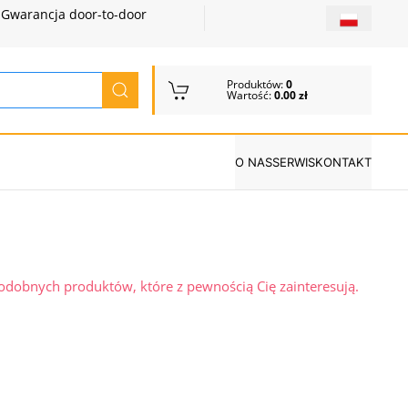
Gwarancja door-to-door
Produktów:
0
Wartość:
0.00 zł
O NAS
SERWIS
KONTAKT
podobnych produktów, które z pewnością Cię zainteresują.