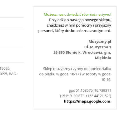
Możesz nas odwiedzić również na żywo!
Przyjedź do naszego nowego sklepu,
znajdziesz w nim pomocny i przyjazny
personel, który doskonale zna asortyment.
Muzyczny.pl
ul. Muzyczna 1
55-330 Błonie k. Wrocławia, gm.
Miękinia
19095,
Sklep muzyczny czynny od poniedziałku
9095, BAG-
do piątku w godz. 10-17 i w soboty w godz.
10-16.
gps 51.158576, 16.739311
(+51° 9' 30.87", +16° 44' 21.52")
https://maps.google.com
.