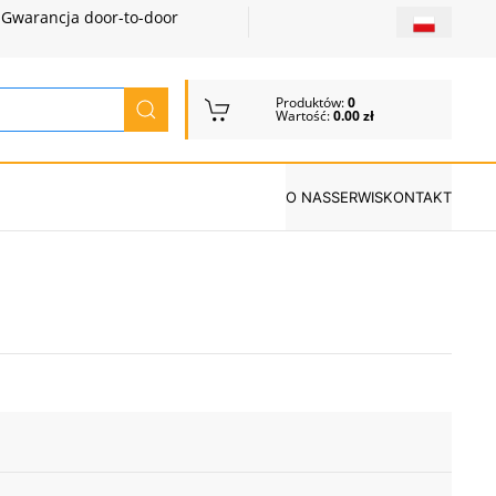
Gwarancja door-to-door
Produktów:
0
Wartość:
0.00 zł
O NAS
SERWIS
KONTAKT