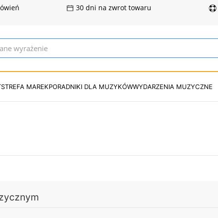
mówień
30 dni na zwrot towaru
T
STREFA MAREK
PORADNIKI DLA MUZYKÓW
WYDARZENIA MUZYCZNE
uzycznym