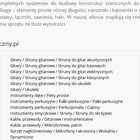
letnych systemów do budowy konstrukcji scenicznych do z
tage – elementy proste różnej długości, narożniki i kątowniki o 
awy, łączniki, zawiesia, haki. W naszej ofercie znajdują się r
enia sprzętu na duże wysokości.
czny.pl
Gitary / Struny gitarowe / Struny do gitar akustycznych
Gitary / Struny gitarowe / Struny do gitar basowych
Gitary / Struny gitarowe / Struny do gitar elektrycznych
Gitary / Struny gitarowe / Struny do gitar klasycznych
Gitary / Struny gitarowe / Struny do ukulele
Gitary / Ukulele
Instrumenty dęte / Flety proste
Instrumenty perkusyjne / Pałki perkusyjne / Pałki perkusyjne
Instrumenty perkusyjne / Perkusjonalia / Cajony
Instrumenty smyczkowe / Struny / Struny do skrzypiec
Kable, przewody / Gitarowe i instrumentalne
Kable, przewody / Mikrofonowe, patch
Sprzęt nagłośnieniowy / Mikrofony i akcesoria / Wokalne /
Dynamiczne