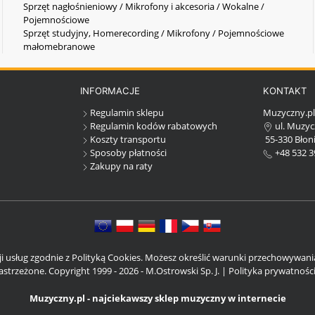
Sprzęt nagłośnieniowy / Mikrofony i akcesoria / Wokalne /
Pojemnościowe
Sprzęt studyjny, Homerecording / Mikrofony / Pojemnościowe
małomebranowe
INFORMACJE
KONTAKT
Regulamin sklepu
Muzyczny.p
Regulamin kodów rabatowych
ul. Muzyc
Koszty transportu
55-330 Błoni
Sposoby płatności
+48 532 3
Zakupy na raty
cji usług zgodnie z Polityką Cookies. Możesz określić warunki przechowywan
strzeżone. Copyright 1999 - 2026 - M.Ostrowski Sp. J. |
Polityka prywatnośc
Muzyczny.pl - najciekawszy sklep muzyczny w internecie