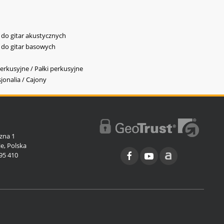
y do gitar akustycznych
y do gitar basowych
erkusyjne / Pałki perkusyjne
jonalia / Cajony
l
zna 1
e, Polska
95 410