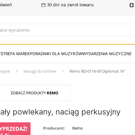
mówień
30 dni na zwrot towaru
T
STREFA MAREK
PORADNIKI DLA MUZYKÓW
WYDARZENIA MUZYCZNE
usyjne
Naciągi do tomów
Remo BD-0116-00 Diplomat 16″
ZOBACZ PRODUKTY
REMO
ały powlekany, naciąg perkusyjny
YPRZEDAŻ!
Producent:
Remo