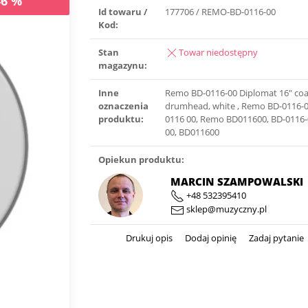
46 %
Id towaru /
177706 / REMO-BD-0116-00
Kod:
Stan
Towar niedostępny
magazynu:
Inne
Remo BD-0116-00 Diplomat 16″ co
oznaczenia
drumhead, white , Remo BD-0116-
produktu:
0116 00, Remo BD011600, BD-0116-
00, BD011600
Opiekun produktu:
MARCIN SZAMPOWALSKI
+48 532395410
sklep@muzyczny.pl
Drukuj opis
Dodaj opinię
Zadaj pytanie