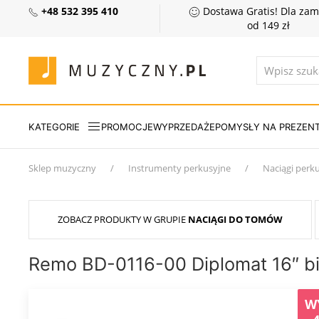
+48 532 395 410
Dostawa Gratis! Dla za
od 149 zł
KATEGORIE
PROMOCJE
WYPRZEDAŻE
POMYSŁY NA PREZEN
Sklep muzyczny
Instrumenty perkusyjne
Naciągi perk
ZOBACZ PRODUKTY W GRUPIE
NACIĄGI DO TOMÓW
Remo BD-0116-00 Diplomat 16″ bi
W