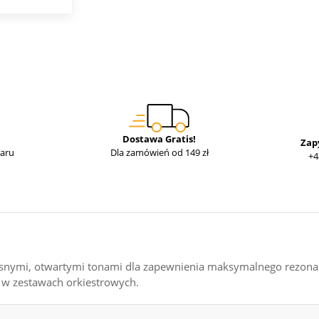
Dostawa Gratis!
Zap
waru
Dla zamówień od 149 zł
+4
asnymi, otwartymi tonami dla zapewnienia maksymalnego rezonans
z w zestawach orkiestrowych.