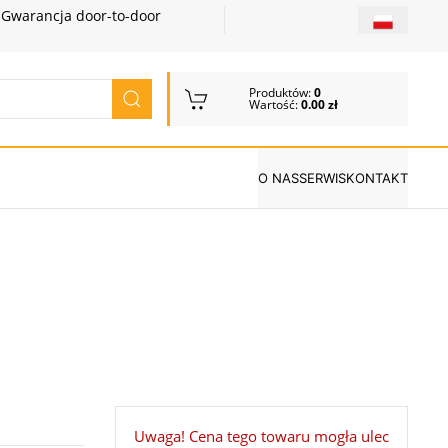
Gwarancja door-to-door
Produktów:
0
Wartość:
0.00 zł
O NAS
SERWIS
KONTAKT
Uwaga! Cena tego towaru mogła ulec