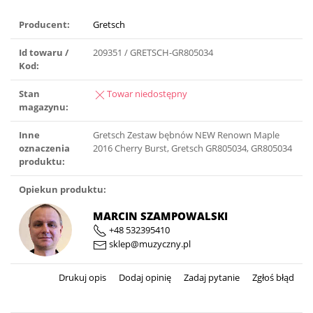
Producent:
Gretsch
Id towaru /
209351 / GRETSCH-GR805034
Kod:
Stan
Towar niedostępny
magazynu:
Inne
Gretsch Zestaw bębnów NEW Renown Maple
oznaczenia
2016 Cherry Burst, Gretsch GR805034, GR805034
produktu:
Opiekun produktu:
MARCIN SZAMPOWALSKI
+48 532395410
sklep@muzyczny.pl
Drukuj opis
Dodaj opinię
Zadaj pytanie
Zgłoś błąd