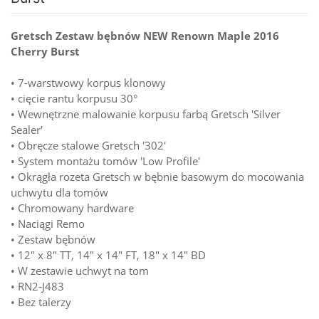
Gretsch Zestaw bębnów NEW Renown Maple 2016
Cherry Burst
• 7-warstwowy korpus klonowy
• cięcie rantu korpusu 30°
• Wewnętrzne malowanie korpusu farbą Gretsch 'Silver
Sealer'
• Obręcze stalowe Gretsch '302'
• System montażu tomów 'Low Profile'
• Okrągła rozeta Gretsch w bębnie basowym do mocowania
uchwytu dla tomów
• Chromowany hardware
• Naciągi Remo
• Zestaw bębnów
• 12" x 8" TT, 14" x 14" FT, 18" x 14" BD
• W zestawie uchwyt na tom
• RN2-J483
• Bez talerzy