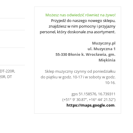
Możesz nas odwiedzić również na żywo!
Przyjedź do naszego nowego sklepu,
znajdziesz w nim pomocny i przyjazny
personel, który doskonale zna asortyment.
Muzyczny.pl
ul. Muzyczna 1
55-330 Błonie k. Wrocławia, gm.
Miękinia
 DT-220R,
Sklep muzyczny czynny od poniedziałku
20R, DT
do piątku w godz. 10-17 i w soboty w godz.
10-16.
gps 51.158576, 16.739311
(+51° 9' 30.87", +16° 44' 21.52")
https://maps.google.com
.