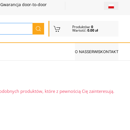
Gwarancja door-to-door
Produktów:
0
Wartość:
0.00 zł
O NAS
SERWIS
KONTAKT
podobnych produktów, które z pewnością Cię zainteresują.