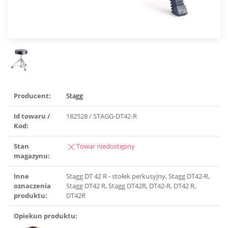
Producent:
Stagg
Id towaru /
182528 / STAGG-DT42-R
Kod:
Stan
Towar niedostępny
magazynu:
Inne
Stagg DT 42 R - stołek perkusyjny, Stagg DT42-R,
oznaczenia
Stagg DT42 R, Stagg DT42R, DT42-R, DT42 R,
produktu:
DT42R
Opiekun produktu: