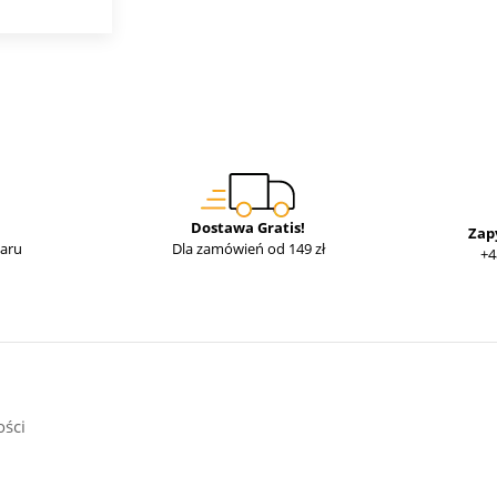
Dostawa Gratis!
Zap
waru
Dla zamówień od 149 zł
+4
ości