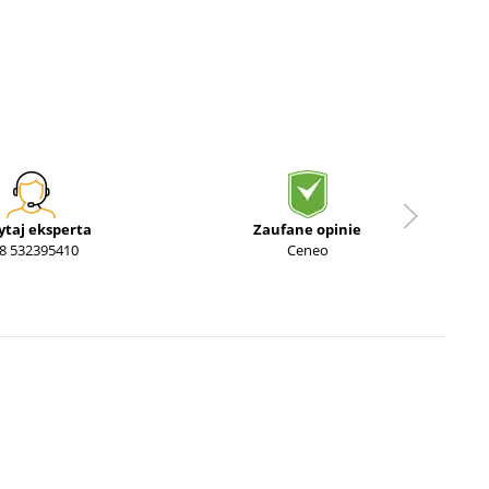
ytaj eksperta
Zaufane opinie
8 532395410
Ceneo