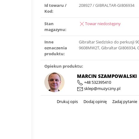
Id towaru /
208927 / GIBRALTAR-GI806934
Kod:
Stan
Towar niedostępny
magazynu:
Inne
Gibraltar Siedzisko do perkusji 9
oznaczenia
9608MW2T, Gibraltar GI806934, 
produktu:
Opiekun produktu:
MARCIN SZAMPOWALSKI
+48 532395410
sklep@muzyczny.pl
Drukuj opis
Dodaj opinię
Zadaj pytanie