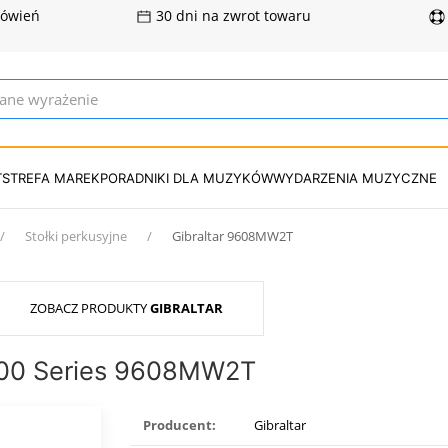
mówień
30 dni na zwrot towaru
T
STREFA MAREK
PORADNIKI DLA MUZYKÓW
WYDARZENIA MUZYCZNE
Stołki perkusyjne
Gibraltar 9608MW2T
ZOBACZ PRODUKTY
GIBRALTAR
 9000 Series 9608MW2T
Producent:
Gibraltar