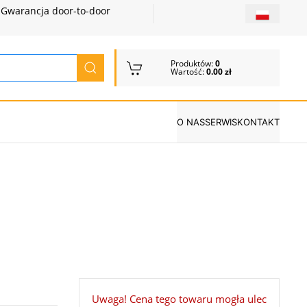
Gwarancja door-to-door
Produktów:
0
Wartość:
0.00 zł
O NAS
SERWIS
KONTAKT
Uwaga! Cena tego towaru mogła ulec