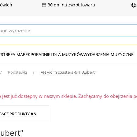
mówień
30 dni na zwrot towaru
T
STREFA MAREK
PORADNIKI DLA MUZYKÓW
WYDARZENIA MUZYCZNE
Podstawki
AN violin coasters 4/4 ″Aubert″
ie jest już dostępny w naszym sklepie. Zachęcamy do obejrzenia 
BACZ PRODUKTY
AN
ubert″