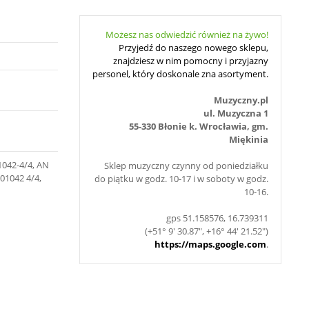
Możesz nas odwiedzić również na żywo!
Przyjedź do naszego nowego sklepu,
znajdziesz w nim pomocny i przyjazny
personel, który doskonale zna asortyment.
Muzyczny.pl
ul. Muzyczna 1
55-330 Błonie k. Wrocławia, gm.
Miękinia
01042-4/4, AN
Sklep muzyczny czynny od poniedziałku
 01042 4/4,
do piątku w godz. 10-17 i w soboty w godz.
10-16.
gps 51.158576, 16.739311
(+51° 9' 30.87", +16° 44' 21.52")
https://maps.google.com
.