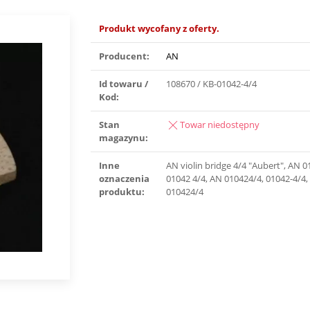
Produkt wycofany z oferty.
Producent:
AN
Id towaru /
108670 / KB-01042-4/4
Kod:
Stan
Towar niedostępny
magazynu:
Inne
AN violin bridge 4/4 ″Aubert″, AN 
oznaczenia
01042 4/4, AN 010424/4, 01042-4/4,
produktu:
010424/4