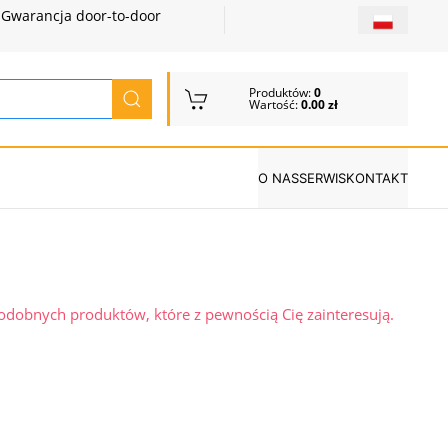
Gwarancja door-to-door
Produktów:
0
Wartość:
0.00 zł
O NAS
SERWIS
KONTAKT
podobnych produktów, które z pewnością Cię zainteresują.