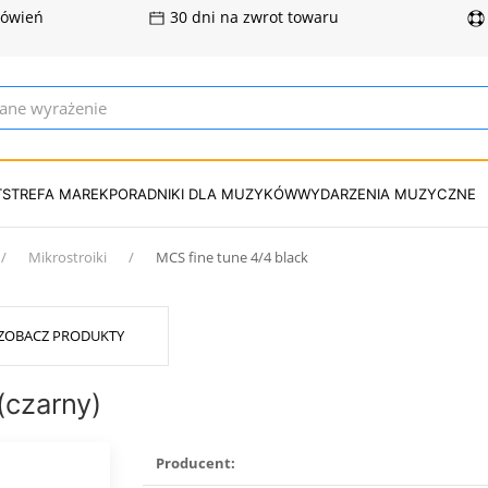
mówień
30 dni na zwrot towaru
T
STREFA MAREK
PORADNIKI DLA MUZYKÓW
WYDARZENIA MUZYCZNE
Mikrostroiki
MCS fine tune 4/4 black
ZOBACZ PRODUKTY
(czarny)
Producent: