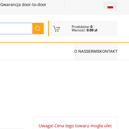
Gwarancja door-to-door
Produktów:
0
Wartość:
0.00 zł
O NAS
SERWIS
KONTAKT
Uwaga! Cena tego towaru mogła ulec