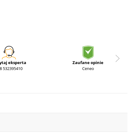
ytaj eksperta
Zaufane opinie
8 532395410
Ceneo