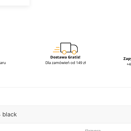
Dostawa Gratis!
Zap
waru
Dla zamówień od 149 zł
+4
4 black
Skrzypce