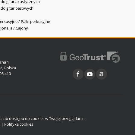
y do gitar akustycznych
y do gitar basowych
erkusyjne / Pałki perkusyjne
jonalia / Cajony
l
zna 1
e, Polska
95 410
ia lub dostępu do cookies w Twojej przeglądarce.
i
|
Polityka cookies