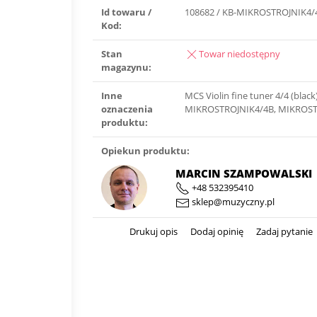
Id towaru /
108682 / KB-MIKROSTROJNIK4/
Kod:
Stan
Towar niedostępny
magazynu:
Inne
MCS Violin fine tuner 4/4 (black)
oznaczenia
MIKROSTROJNIK4/4B, MIKROST
produktu:
Opiekun produktu:
MARCIN SZAMPOWALSKI
+48 532395410
sklep@muzyczny.pl
Drukuj opis
Dodaj opinię
Zadaj pytanie