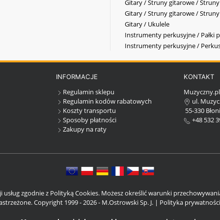
Gitary / Struny gitarowe / Strun
Gitary / Struny gitarowe / Strun
Gitary / Ukulele
Instrumenty perkusyjne / Pałki p
Instrumenty perkusyjne / Perkus
INFORMACJE
KONTAKT
Regulamin sklepu
Muzyczny.p
Regulamin kodów rabatowych
ul. Muzyc
Koszty transportu
55-330 Błoni
Sposoby płatności
+48 532 3
Zakupy na raty
cji usług zgodnie z Polityką Cookies. Możesz określić warunki przechowywan
strzeżone. Copyright 1999 - 2026 - M.Ostrowski Sp. J. |
Polityka prywatnośc