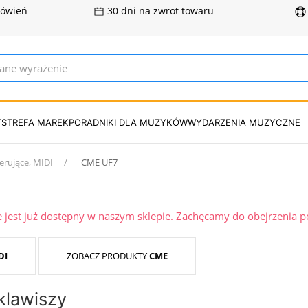
mówień
30 dni na zwrot towaru
T
STREFA MAREK
PORADNIKI DLA MUZYKÓW
WYDARZENIA MUZYCZNE
erujące, MIDI
CME UF7
ie jest już dostępny w naszym sklepie. Zachęcamy do obejrzenia 
DI
ZOBACZ PRODUKTY
CME
klawiszy