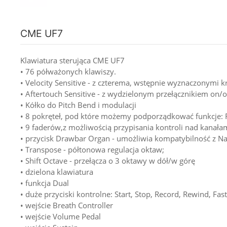
CME UF7
Klawiatura sterująca CME UF7
• 76 półważonych klawiszy.
• Velocity Sensitive - z czterema, wstępnie wyznaczonymi 
• Aftertouch Sensitive - z wydzielonym przełącznikiem on/o
• Kółko do Pitch Bend i modulacji
• 8 pokręteł, pod które możemy podporządkować funkcje: Fi
• 9 faderów,z możliwością przypisania kontroli nad kanałami
• przycisk Drawbar Organ - umożliwia kompatybilność z Na
• Transpose - półtonowa regulacja oktaw;
• Shift Octave - przełącza o 3 oktawy w dół/w górę
• dzielona klawiatura
• funkcja Dual
• duże przyciski kontrolne: Start, Stop, Record, Rewind, Fas
• wejście Breath Controller
• wejście Volume Pedal