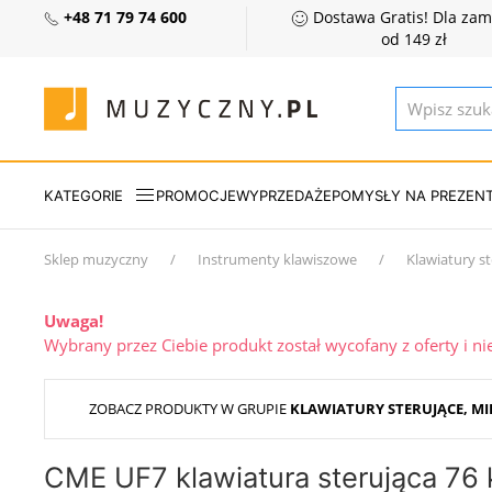
+48 71 79 74 600
Dostawa Gratis! Dla za
od 149 zł
KATEGORIE
PROMOCJE
WYPRZEDAŻE
POMYSŁY NA PREZEN
Sklep muzyczny
Instrumenty klawiszowe
Klawiatury st
Uwaga!
Wybrany przez Ciebie produkt został wycofany z oferty i n
ZOBACZ PRODUKTY W GRUPIE
KLAWIATURY STERUJĄCE, MI
CME UF7 klawiatura sterująca 76 