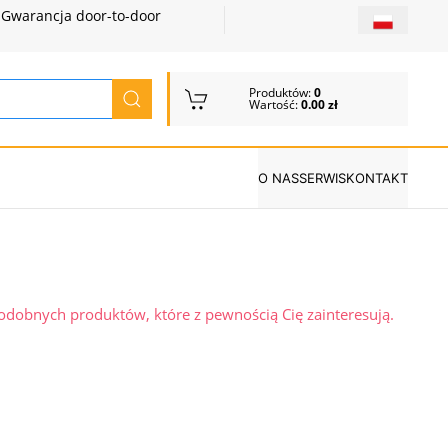
Gwarancja door-to-door
Produktów:
0
Wartość:
0.00 zł
O NAS
SERWIS
KONTAKT
podobnych produktów, które z pewnością Cię zainteresują.