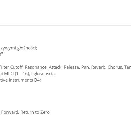
krzywymi głośności;
ff
lter Cutoff, Resonance, Attack, Release, Pan, Reverb, Chorus, T
 MIDI (1 - 16), i głośnością;
tive Instruments B4;
t Forward, Return to Zero