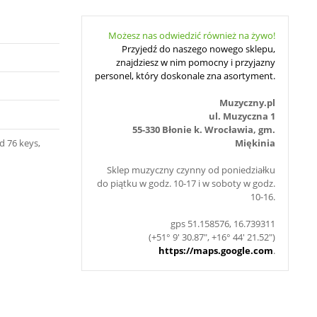
Możesz nas odwiedzić również na żywo!
Przyjedź do naszego nowego sklepu,
znajdziesz w nim pomocny i przyjazny
personel, który doskonale zna asortyment.
Muzyczny.pl
ul. Muzyczna 1
55-330 Błonie k. Wrocławia, gm.
 76 keys,
Miękinia
Sklep muzyczny czynny od poniedziałku
do piątku w godz. 10-17 i w soboty w godz.
10-16.
gps 51.158576, 16.739311
(+51° 9' 30.87", +16° 44' 21.52")
https://maps.google.com
.